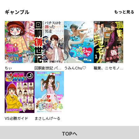
ギャンブル
もっと見る
ちぃ
回胴創世記 パチスロを創った男達
うみんChu♡
職業、ニセモノ～あなたに偽は見抜けない【電子単行本版】
VS必勝ガイド
まさしんげ～る
TOPへ