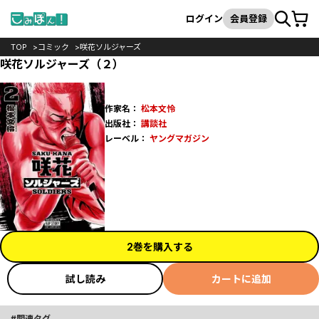
カート
検索
ログイン
会員登録
TOP
コミック
咲花ソルジャーズ
咲花ソルジャーズ（２）
作家名：
松本文怜
出版社：
講談社
レーベル：
ヤングマガジン
2巻を購入する
試し読み
カートに追加
関連タグ