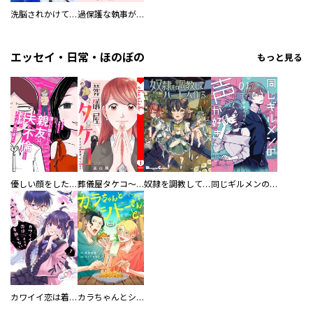
洗脳されかけていた悪役令嬢ですが家出を決意しました。【電子単行本版／特典おまけ付き】
過保護な執事が私の婚活を邪魔してきます！ 分冊版
エッセイ・日常・ほのぼの
もっと見る
優しい顔をした親友は、夫と不倫して私の家に入り込んできた。
葬儀屋タケコ～あなたの最期、叶えます【電子単行本版】
奴隷を調教してハーレム作る
同じギルメンの声が好き
カワイイ恋は着飾らない
カラちゃんとシトーさんと、 【分冊版】