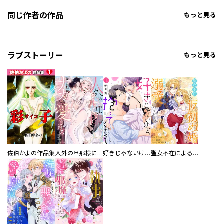
同じ作者の作品
もっと見る
ラブストーリー
もっと見る
佐伯かよの作品集
人外の旦那様に娶られ毎晩ナカまで愛される…。アンソロジー
好きじゃないけど、抱いてください【電子単行本版／特典おまけ付き】
聖女不在による仮初め婚なのに、不器用な王太子に溺愛されています【電子単行本版／特典おまけ付き】