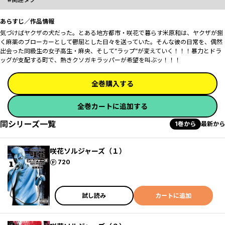
あらすじ／作品情報
気づけばヤクザの犬だった――。とある地方都市・咲花で暮らす米原和は、ヤクザが捌
く麻薬のブローカーとして鬱屈とした日々を送っていた。そんな彼の日常を、偶然
出会った同級生の女子高生・麻央、そして”ラップ”が変えていく！！！暴力とドラ
ッグが支配する町で、熱きクソガキラッパーが希望を叫ぶッ！！！
全巻購入する
全巻カートに追加する
同シリーズ一覧
1巻から
最新から
咲花ソルジャーズ（１）
ポイント
720
試し読み
カートに追加