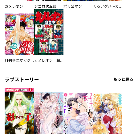
カメレオン
ジゴロ次五郎
ポリ公マン
くろアゲハ～カメレオン外伝～
月刊少年マガジン
カメレオン 超合本版
ラブストーリー
もっと見る