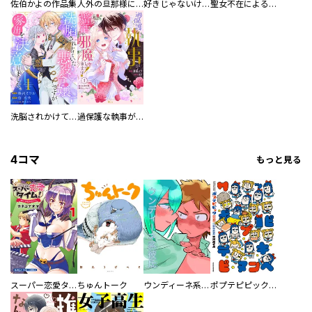
佐伯かよの作品集
人外の旦那様に娶られ毎晩ナカまで愛される…。アンソロジー
好きじゃないけど、抱いてください【電子単行本版／特典おまけ付き】
聖女不在による仮初め婚なのに、不器用な王太子に溺愛されています【電子単行本版／特典おまけ付き】
洗脳されかけていた悪役令嬢ですが家出を決意しました。【電子単行本版／特典おまけ付き】
過保護な執事が私の婚活を邪魔してきます！ 分冊版
4コマ
もっと見る
スーパー恋愛タイム！～現場でドＳな彼女は自宅でデレる～
ちゅんトーク
ウンディーネ系彼氏
ポプテピピック SEASON EIGHT