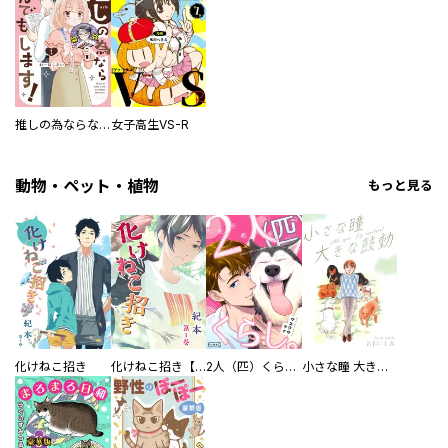
推しの為ならなんでもします！
女子高生VS-R
動物・ペット・植物
もっと見る
化けねこ招き
化けねこ招き【描きおろし付合冊版】
2人（匹）くらし。
小さな瞳 大きな鼓動