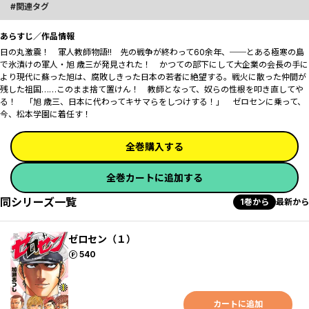
関連タグ
あらすじ／作品情報
日の丸激震！ 軍人教師物語!! 先の戦争が終わって60余年、──とある極寒の島
で氷漬けの軍人・旭 歳三が発見された！ かつての部下にして大企業の会長の手に
より現代に蘇った旭は、腐敗しきった日本の若者に絶望する。戦火に散った仲間が
残した祖国……このまま捨て置けん！ 教師となって、奴らの性根を叩き直してや
る！ 「旭 歳三、日本に代わってキサマらをしつけする！」 ゼロセンに乗って、
今、松本学園に着任す！
全巻購入する
全巻カートに追加する
同シリーズ一覧
1巻から
最新から
ゼロセン（１）
ポイント
540
カートに追加