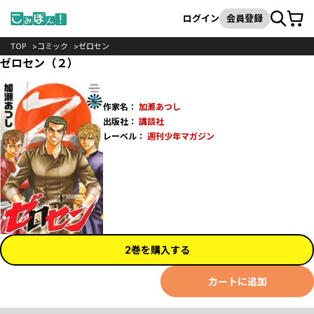
カート
検索
ログイン
会員登録
TOP
コミック
ゼロセン
ゼロセン（２）
作家名：
加瀬あつし
出版社：
講談社
レーベル：
週刊少年マガジン
2巻を購入する
カートに追加