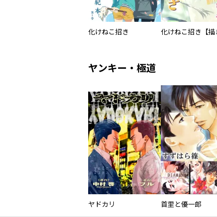
化けねこ招き
ヤンキー・極道
ヤドカリ
首里と優一郎