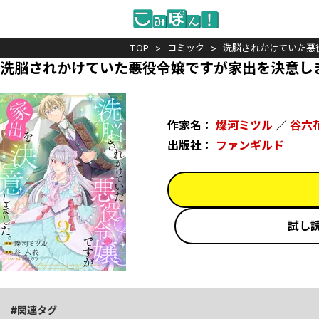
TOP
コミック
洗脳されかけていた悪
洗脳されかけていた悪役令嬢ですが家出を決意し
作家名：
燦河ミツル
／
谷六
出版社：
ファンギルド
試し
関連タグ