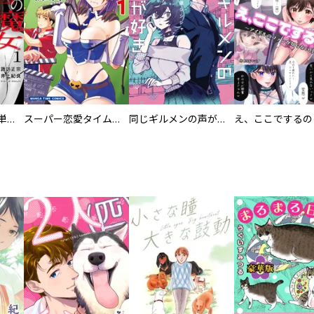
復讐の魔女【電子単行本版】
スーパー恋愛タイム！～現場でドＳな彼女は自宅でデレる～
同じギルメンの声が好き