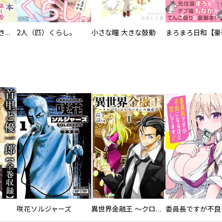
化けねこ招き【描きおろし付合冊版】
2人（匹）くらし。
小さな瞳 大きな鼓動
咲花ソルジャーズ
異世界金融王 ～クローネ・ゴルディオンの覇道～