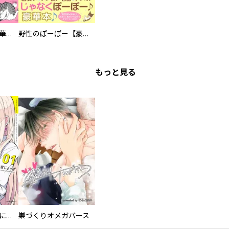
まろまろ日和【豪華版】
野性のぽーぽー【豪華版】
もっと見る
委員長ですが不良になるほど恋してます！
巣づくりオメガバース