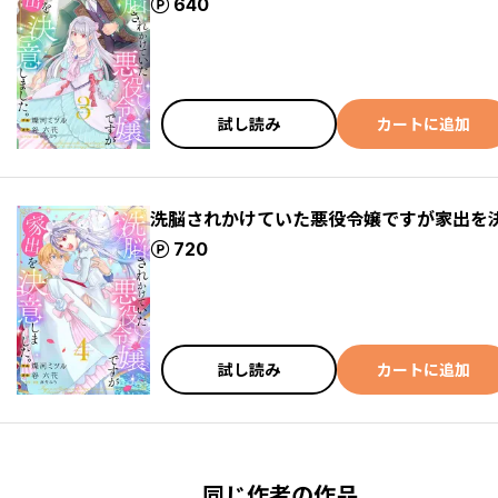
ポイント
640
試し読み
カートに追加
洗脳されかけていた悪役令嬢ですが家出を
ポイント
720
試し読み
カートに追加
同じ作者の作品