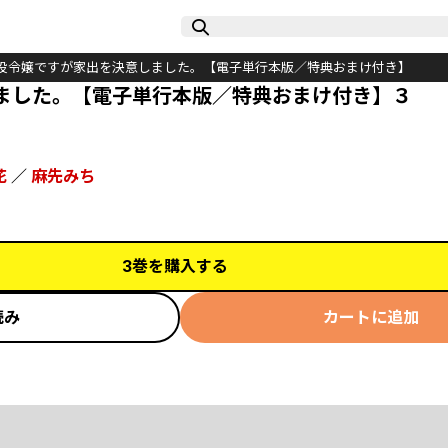
役令嬢ですが家出を決意しました。【電子単行本版／特典おまけ付き】
ました。【電子単行本版／特典おまけ付き】３
花
／
麻先みち
3巻を購入する
読み
カートに追加