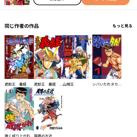
同じ作者の作品
もっと見る
遮那王 義経
遮那王 義経 源平の合戦
山賊王
シバいたれタカ！
強く成り上がれ！
風鳴の左近