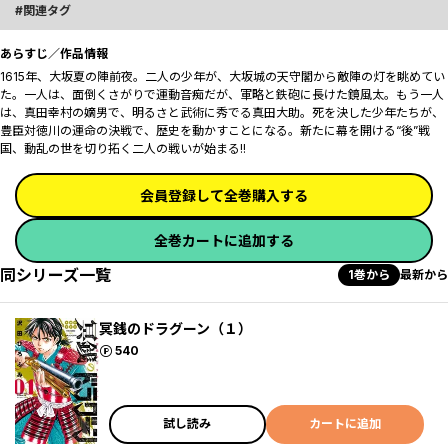
関連タグ
あらすじ／作品情報
1615年、大坂夏の陣前夜。二人の少年が、大坂城の天守閣から敵陣の灯を眺めてい
た。一人は、面倒くさがりで運動音痴だが、軍略と鉄砲に長けた鏡風太。もう一人
は、真田幸村の嫡男で、明るさと武術に秀でる真田大助。死を決した少年たちが、
豊臣対徳川の運命の決戦で、歴史を動かすことになる――。新たに幕を開ける“後”戦
国、動乱の世を切り拓く二人の戦いが始まる!!
会員登録して全巻購入する
全巻カートに追加する
同シリーズ一覧
1巻から
最新から
冥銭のドラグーン（１）
ポイント
540
試し読み
カートに追加