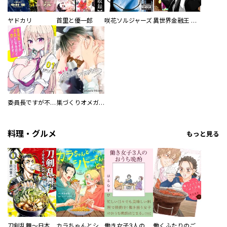
ヤドカリ
首里と優一郎
咲花ソルジャーズ
異世界金融王 ～クローネ・ゴルディオンの覇道～
委員長ですが不良になるほど恋してます！
巣づくりオメガバース
料理・グルメ
もっと見る
刀剣乱舞～日本号つれづれ酒～
カラちゃんとシトーさんと、 【分冊版】
働き女子3人のおうち晩酌
働くふたりのごほうび飯