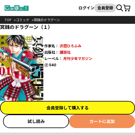
カート
検索
ログイン
会員登録
TOP
コミック
冥銭のドラグーン
冥銭のドラグーン（１）
作家名：
沢田ひろふみ
出版社：
講談社
レーベル：
月刊少年マガジン
ポイント
540
会員登録して購入する
試し読み
カートに追加