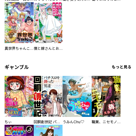
異世界ちゃんこ～横綱目前に召喚されたんだが～ 【連載版】
僕と嫁さんとお酒の関係
ギャンブル
もっと見る
ちぃ
回胴創世記 パチスロを創った男達
うみんChu♡
職業、ニセモノ～あなたに偽は見抜けない【電子単行本版】