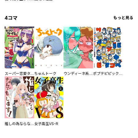
4コマ
もっと見る
スーパー恋愛タイム！～現場でドＳな彼女は自宅でデレる～
ちゅんトーク
ウンディーネ系彼氏
ポプテピピック SEASON EIGHT
推しの為ならなんでもします！
女子高生VS-R