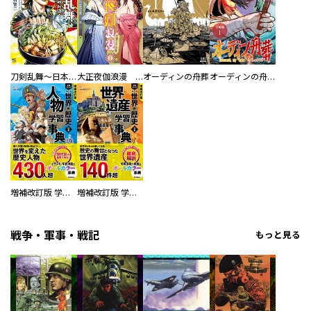
刀剣乱舞～日本号つれづれ酒～
大正夜伽浪漫 －金曜日の花嫁—
オーディンの舟葬
オーディンの舟葬 分冊版
増補改訂版 学研まんが NEW世界の歴史 別巻 人物学習事典
増補改訂版 学研まんが NEW世界の歴史 別巻 世界遺産学習事典
戦争・軍事・戦記
もっと見る