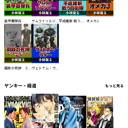
装甲擲弾兵
サムライソルジャー SAMURAI SOLDIER
平成維新 戦う自衛隊
オメガJ
鋼鉄の死神 ミヒャエル・ビットマン戦記
ヴェトナム・ウォー VIETNAM WAR
ヤンキー・極道
もっと見る