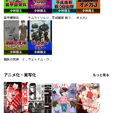
装甲擲弾兵
サムライソルジャー SAMURAI SOLDIER
平成維新 戦う自衛隊
オメガJ
鋼鉄の死神 ミヒャエル・ビットマン戦記
ヴェトナム・ウォー VIETNAM WAR
アニメ化・実写化
もっと見る