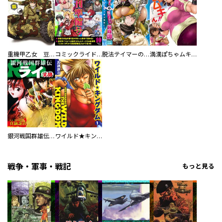
重機甲乙女 豆だけど【電子限定版】
コミックライドアドバンス
脱法テイマーの成り上がり冒険譚 ～Sランク美少女冒険者が俺の獣魔になっテイマす～【単話版】
満漢ぽちゃムキ！！ん 【連載版】
銀河戦国群雄伝ライ 異聞
ワイルド★キングダム
戦争・軍事・戦記
もっと見る