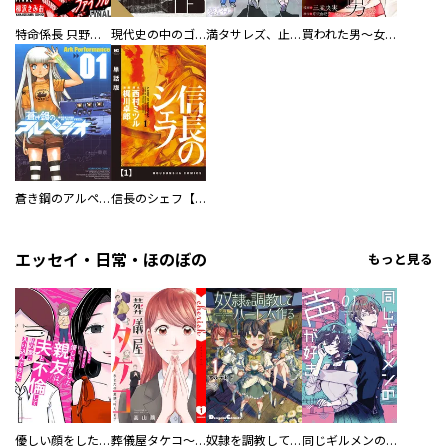
特命係長 只野仁ファイナル 愛蔵版
現代史の中のゴルゴ13
満タサレズ、止メラレズ
買われた男～女性限定快感セラピスト～【描き下ろしおまけ付き特装版】
蒼き鋼のアルペジオ
信長のシェフ【単話版】
エッセイ・日常・ほのぼの
もっと見る
優しい顔をした親友は、夫と不倫して私の家に入り込んできた。
葬儀屋タケコ～あなたの最期、叶えます【電子単行本版】
奴隷を調教してハーレム作る
同じギルメンの声が好き