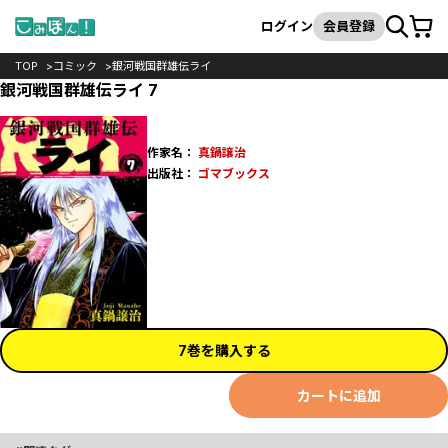
カート
検索
ログイン
会員登録
TOP
コミック
銀河戦国群雄伝ライ
銀河戦国群雄伝ライ 7
作家名：
真鍋譲治
出版社：
ゴマブックス
7巻を購入する
カートに追加