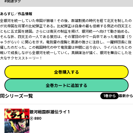
関連タグ
あらすじ／作品情報
全銀河を統一していた帝国が崩壊！その後、群雄割拠の時代を経て北天を制したの
が元帝国左将軍の比紀弾正である。比紀弾正は自身の最も信頼する側近の四天王と
ともに五丈国を建国。さらには南天の制圧を掲げ、銀河統一へ向けて動き始める。
そんな折、四天王の一人である狼刃は、その軍団の中で一兵卒であった竜我雷（り
ゅうがらい）に関心を示す。竜我雷の度胸と悪運の強さに注目し、一躍師団長に抜
擢したのだった。この戦国時代の中で竜我雷は仲間に巡り合い、ライバルたちとの
戦いで成長しながら全銀河を統一していく。真鍋譲治が描く、銀河を舞台にした壮
大なサクセスストーリー！
全巻購入する
全巻カートに追加する
同シリーズ一覧
1巻から
最新から
銀河戦国群雄伝ライ 1
ポイント
880