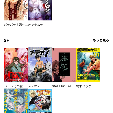
バラバラ夫婦～手足をなくした夫はまだ生きてる
オンナムラ
SF
もっと見る
EX ～その賞金稼ぎは、世界の出口を探す～【単行本版】
メテオ７
Stella bit／es【単話版】
終末ミッケ