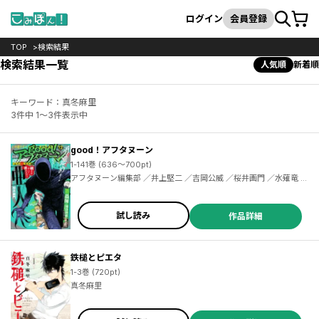
カート
検索
ログイン
会員登録
TOP
検索結果
検索結果一覧
人気順
新着順
キーワード：真冬麻里
3件中 1～3件表示中
good！アフタヌーン
1-141巻 (636～700pt)
アフタヌーン編集部 ／井上堅二 ／吉岡公威 ／桜井画門 ／水薙竜 ／雨隠ギド ／濱田浩輔 ／麻生みこと ／桑原太矩 ／梶谷きり ／櫓刃鉄火 ／熊澤深夜 ／珈琲 ／亜画々屋ぺらも ／志倉千代丸 ／銃爺 ／pako ／飯島しんごう ／みかわ絵子 ／高倉みどり ／タヤマ碧 ／富本祥太 ／木村紺 ／闇川コウ ／横山キムチ ／泉光 ／めごちも ／森とんかつ ／小田世里奈 ／伊口紺 ／保志レンジ ／久保田之都 ／赤堀君 ／イシイ渡 ／ＴＮＳＫ ／LEN［A-7］ ／光城ノマメ ／しまな央 ／藤田治 ／ふみん
試し読み
作品詳細
鉄槌とピエタ
1-3巻 (720pt)
真冬麻里