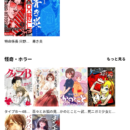
特命係長 只野仁ファイナル 愛蔵版
青き炎
怪奇・ホラー
もっと見る
タイプＢ～48時間後、致死率100％～【単話】
百々とお狐の見習い巫女生活【単行本版】
かのとこと～武蔵花町怪話譚～ 【連載版】
死ニガミ少女とスマホ神