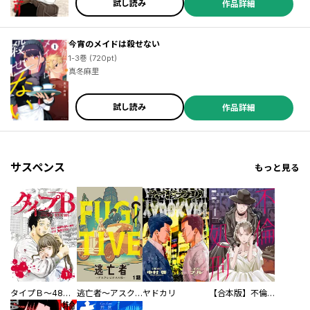
試し読み
作品詳細
／トダサキ ／戸倉そう ／石川雅之 ／水戸市子 ／陶延リュウ ／にたもと ／森井暁正 ／二月三日 ／松本藍 ／田中一行 ／若菜 ／東田裕介 ／岡村みのり ／あまおゆう ／桜川千晃 ／ツカサ ／サブロウタ ／梱枝りこ ／岡田コウ ／秋津そたか ／向浦宏和 ／水あさと ／木下龍太 ／加納梨衣 ／山口つばさ ／太田モアレ ／貴志祐介 ／烏山英司 ／月子 ／志木浩雄 ／高屋敷衣吹 ／今井哲也 ／井上拓実 ／芳賀概夢 ／浜弓場双 ／東雲 ／鷹野聖月 ／松枝穂積 ／中村優児 ／黒乃ロク ／鳴沢羽尾
今宵のメイドは殺せない
1-3巻 (720pt)
真冬麻里
試し読み
作品詳細
サスペンス
もっと見る
タイプＢ～48時間後、致死率100％～【単話】
逃亡者～アスクレピオスの杖～
ヤドカリ
【合本版】不倫処刑