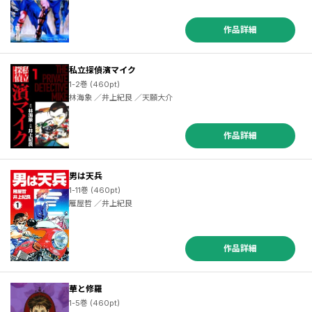
作品詳細
私立探偵濱マイク
1-2巻 (460pt)
林海象 ／井上紀良 ／天願大介
作品詳細
男は天兵
1-11巻 (460pt)
雁屋哲 ／井上紀良
作品詳細
華と修羅
1-5巻 (460pt)