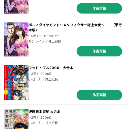
作品詳細
ポルノダイヤモンド～ＡＶフィクサー砥上大夜～ （単行
本版）
1-5巻 (500～700pt)
サンレイン ／井上紀良
作品詳細
マッド・ブル2000 大合本
1-3巻 (1,200pt)
小池一夫 ／井上紀良
作品詳細
連環日本書紀 大合本
1-2巻 (1,200pt)
小池一夫 ／井上紀良