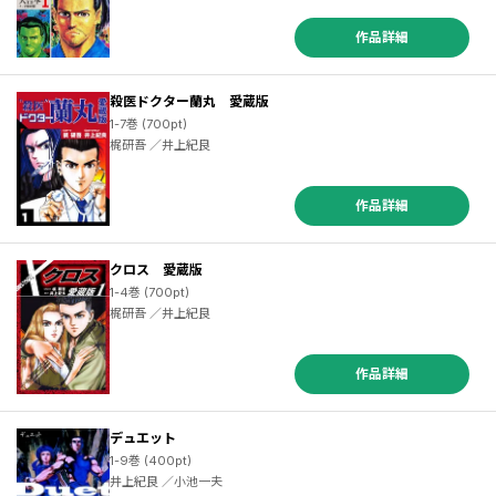
作品詳細
殺医ドクター蘭丸 愛蔵版
1-7巻 (700pt)
梶研吾 ／井上紀良
作品詳細
クロス 愛蔵版
1-4巻 (700pt)
梶研吾 ／井上紀良
作品詳細
デュエット
1-9巻 (400pt)
井上紀良 ／小池一夫