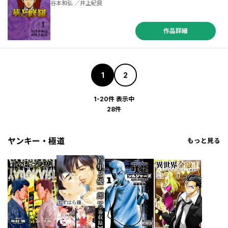
谷本和弘 ／井上紀良
作品詳細
1
2
1-20件 表示中
28件
ヤンキー・極道
もっと見る