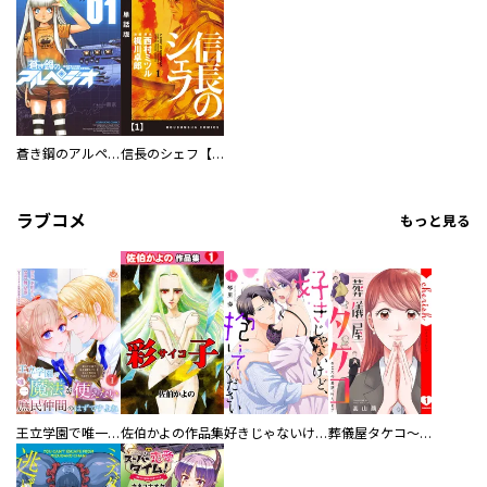
蒼き鋼のアルペジオ
信長のシェフ【単話版】
ラブコメ
もっと見る
王立学園で唯一魔法が使えない庶民仲間のはずですよね～実は王子様で私を溺愛しているなんて告白はやめてください～
佐伯かよの作品集
好きじゃないけど、抱いてください【電子単行本版／特典おまけ付き】
葬儀屋タケコ～あなたの最期、叶えます【電子単行本版】