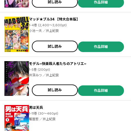
試し読み
作品詳細
マッド★ブル34 【特大合本版】
1-4巻 (2,400～3,600pt)
小池一夫 ／井上紀良
試し読み
作品詳細
モデル~快楽殺人者たちのアトリエ~
1-5巻 (200pt)
井深みつ ／井上紀良
試し読み
作品詳細
男は天兵
1-11巻 (30～460pt)
雁屋哲 ／井上紀良