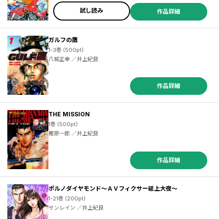
試し読み
作品詳細
ガルフの鷹
1-3巻 (500pt)
八城正幸 ／井上紀良
作品詳細
THE MISSION
1巻 (500pt)
樫原一郎 ／井上紀良
作品詳細
ポルノダイヤモンド～ＡＶフィクサー砥上大夜～
1-21巻 (200pt)
サンレイン ／井上紀良