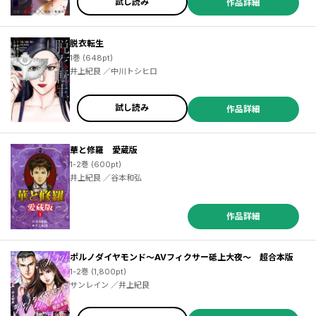
試し読み
作品詳細
脱衣転生
1巻 (648pt)
井上紀良 ／中川トシヒロ
試し読み
作品詳細
華と修羅 愛蔵版
1-2巻 (600pt)
井上紀良 ／谷本和弘
作品詳細
ポルノダイヤモンド～AVフィクサー砥上大夜～ 超合本版
1-2巻 (1,800pt)
サンレイン ／井上紀良