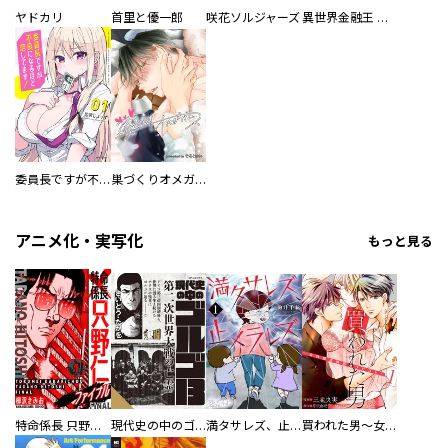
ヤドカリ
首里と優一郎
咲花ソルジャーズ
異世界金融王 ～クローネ・ゴルディオンの覇道～
委員長ですが不良になるほど恋してます！
巣づくりオメガバース
アニメ化・実写化
もっと見る
特命係長 只野仁ファイナル 愛蔵版
現代史の中のゴルゴ13
満タサレズ、止メラレズ
買われた男～女性限定快感セラピスト～【描き下ろしおまけ付き特装版】