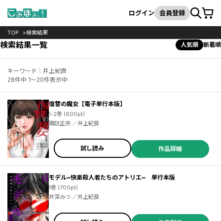
カート
検索
ログイン
会員登録
TOP
検索結果
検索結果一覧
人気順
新着順
キーワード：井上紀良
28件中 1～20件表示中
復讐の魔女【電子単行本版】
1-2巻 (600pt)
諏訪正宗 ／井上紀良
試し読み
作品詳細
モデル~快楽殺人者たちのアトリエ~ 単行本版
1巻 (700pt)
井深みつ ／井上紀良