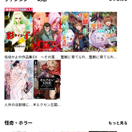
佐伯かよの作品集
EX ～その賞金稼ぎは、世界の出口を探す～【単行本版】
聖獣に育てられた少年の異世界ゆるり放浪記～神様からもらったチート魔法で、仲間たちとスローライフを満喫中～
聖獣に育てられた少年の異世界ゆるり放浪記～神様からもらったチート魔法で、仲間たちとスローライフを満喫中～【分冊版】
人外の旦那様に娶られ毎晩ナカまで愛される…。アンソロジー
オルクセン王国史
怪奇・ホラー
もっと見る