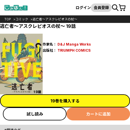
カート
検索
ログイン
会員登録
TOP
コミック
逃亡者～アスクレピオスの杖～
逃亡者～アスクレピオスの杖～ 19話
作家名：
D&J Manga Works
出版社：
TRIUMPH COMICS
19巻を購入する
試し読み
カートに追加