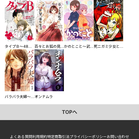
タイプＢ～48時間後、致死率100％～【単話】
百々とお狐の見習い巫女生活【単行本版】
かのとこと～武蔵花町怪話譚～ 【連載版】
死ニガミ少女とスマホ神
バラバラ夫婦～手足をなくした夫はまだ生きてる
オンナムラ
TOPへ
よくある質問
利用規約
特定商取引法
プライバシーポリシー
お問い合わせ