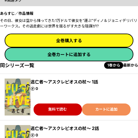
関連タグ
あらすじ／作品情報
その日、彼女は空から降ってきた――1万ドルで彼女を“運ぶ”ディノ＆ジョニィデリバリ
ーワークス。その逃走劇には世界を揺るがす大きな陰謀が――!?
全巻購入する
全巻カートに追加する
同シリーズ一覧
1巻から
最新から
逃亡者～アスクレピオスの杖～ 1話
ポイント
0
無料で読む
カートに追加
逃亡者～アスクレピオスの杖～ 2話
ポイント
0