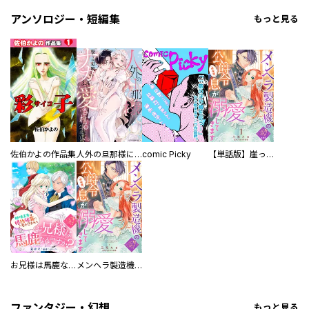
アンソロジー・短編集
もっと見る
佐伯かよの作品集
人外の旦那様に娶られ毎晩ナカまで愛される…。アンソロジー
comic Picky
【単話版】崖っぷち令嬢ですが、意地と策略で幸せになります！シリーズ
お兄様は馬鹿なんですか？～地味王女は婚約破棄に巻き込まれる～
メンヘラ製造機の公爵令息（過保護）が溺愛してきます
ファンタジー・幻想
もっと見る