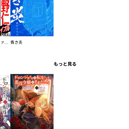
特命係長 只野仁ファイナル 愛蔵版
青き炎
もっと見る