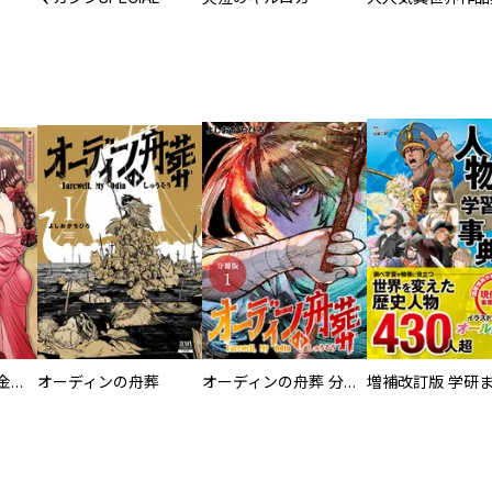
大正夜伽浪漫 －金曜日の花嫁—
オーディンの舟葬
オーディンの舟葬 分冊版