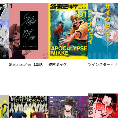
Stella bit／es【単話版】
終末ミッケ