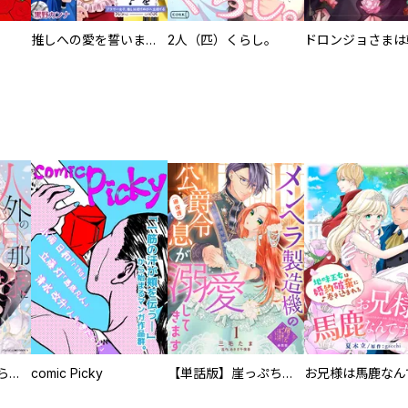
推しへの愛を誓いますか？～アラサー女子、推しは逃げぬが人生逃げる～
2人（匹）くらし。
人外の旦那様に娶られ毎晩ナカまで愛される…。アンソロジー
comic Picky
【単話版】崖っぷち令嬢ですが、意地と策略で幸せになります！シリーズ