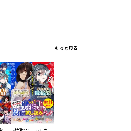
もっと見る
大人気異世界作品勢ぞろい！ １話試し読みパック１（マガポケ版）
両雄激突！ シリウスｖｓ．マガジン異世界試し読みパック