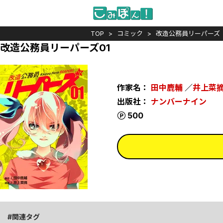
TOP
コミック
改造公務員リーパーズ
改造公務員リーパーズ01
作家名：
田中鹿輔
／
井上菜
出版社：
ナンバーナイン
ポイント
500
関連タグ