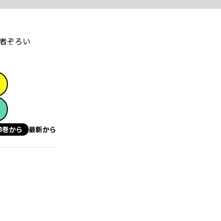
者ぞろい
1巻から
最新から