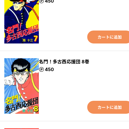
ポイント
450
カートに追加
名門！多古西応援団 8巻
ポイント
450
カートに追加