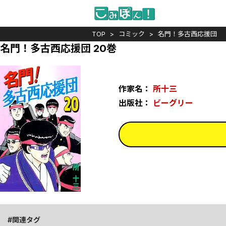
TOP
コミック
名門！多古西応援団
名門！多古西応援団 20巻
作家名：
所十三
出版社：
ビーグリー
関連タグ