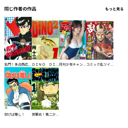
同じ作者の作品
もっと見る
名門！多古西応援団
ＤＩＮＯ ＤＩＮＯ Ｔｈｅ Ｌｏｓｔ Ｃｒｅａｔｕｒｅｓ
月刊少年チャンピオン
コミック乱ツインズ
仰げば尊し！
突撃め！第二少年工科学校