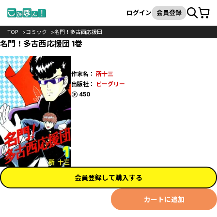
カート
検索
ログイン
会員登録
TOP
コミック
名門！多古西応援団
名門！多古西応援団 1巻
作家名：
所十三
出版社：
ビーグリー
ポイント
450
会員登録して購入する
カートに追加