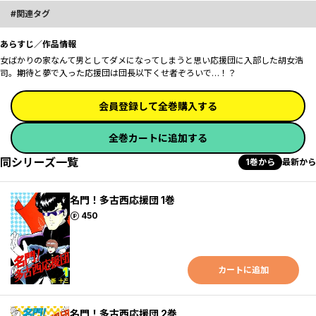
関連タグ
あらすじ／作品情報
女ばかりの家なんて男としてダメになってしまうと思い応援団に入部した胡女浩
司。期待と夢で入った応援団は団長以下くせ者ぞろいで…！？
会員登録して全巻購入する
全巻カートに追加する
同シリーズ一覧
1巻から
最新から
名門！多古西応援団 1巻
ポイント
450
カートに追加
名門！多古西応援団 2巻