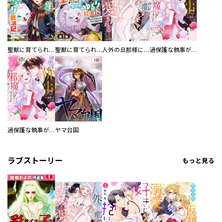
聖獣に育てられた少年の異世界ゆるり放浪記～神様からもらったチート魔法で、仲間たちとスローライフを満喫中～
聖獣に育てられた少年の異世界ゆるり放浪記～神様からもらったチート魔法で、仲間たちとスローライフを満喫中～【分冊版】
人外の旦那様に娶られ毎晩ナカまで愛される…。アンソロジー
過保護な執事が私の婚活を邪魔してきます！ 分冊版
過保護な執事が私の婚活を邪魔してきます！
ヤマ台国
ラブストーリー
もっと見る