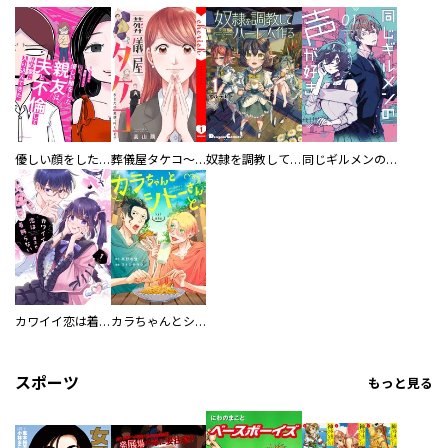
優しい顔をした親友は、夫と不倫して私の家に入り込んできた。
葬儀屋タケコ～あなたの最期、叶えます【電子単行本版】
奴隷を調教してハーレム作る
同じギルメンの声が好き
カワイイ恋は着飾らない
カラちゃんとシトーさんと、 【分冊版】
スポーツ
もっと見る