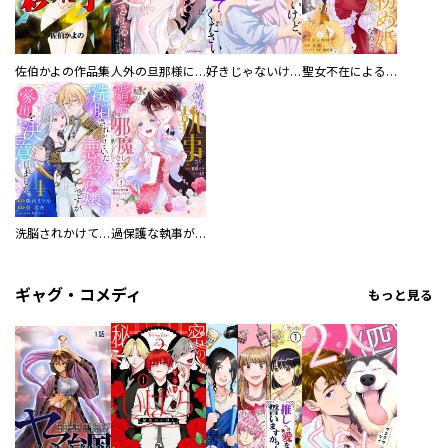
佐伯かよの作品集
人外の旦那様に娶られ毎晩ナカまで愛される…。アンソロジー
好きじゃないけど、抱いてください【電子単行本版／特典おまけ付き】
聖女不在による仮初め婚なのに、不器用な王太子に溺愛されています【電子単行本版／特典おまけ付き】
洗脳されかけていた悪役令嬢ですが家出を決意しました。【電子単行本版／特典おまけ付き】
過保護な執事が私の婚活を邪魔してきます！ 分冊版
ギャグ・コメディ
もっと見る