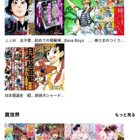
ＪＪＭ 女子柔道部物語 社会人編
初めての発展場 【白抜き修正版】
Base Boys 新装版
神さまのつくりかた。スーパー大合本
日本極道史 昭和編 スーパー大合本
探偵犬シャードック（新装版）
異世界
もっと見る