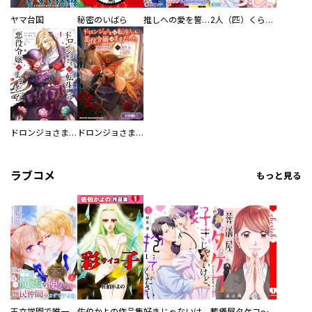
ヤマ台国
秘密のいばら
推しへの愛を誓いますか？～アラサー女子、推しは逃げぬが人生逃げる～
2人（匹）くらし。
ドロンジョさまは転生しても悪役令嬢のままだった
ドロンジョさまは転生しても悪役令嬢のままだった【分冊版】
ラブコメ
もっと見る
王立学園で唯一魔法が使えない庶民仲間のはずですよね～実は王子様で私を溺愛しているなんて告白はやめてください～
佐伯かよの作品集
好きじゃないけど、抱いてください【電子単行本版／特典おまけ付き】
葬儀屋タケコ～あなたの最期、叶えます【電子単行本版】