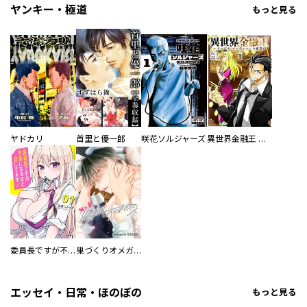
ヤンキー・極道
もっと見る
ヤドカリ
首里と優一郎
咲花ソルジャーズ
異世界金融王 ～クローネ・ゴルディオンの覇道～
委員長ですが不良になるほど恋してます！
巣づくりオメガバース
エッセイ・日常・ほのぼの
もっと見る