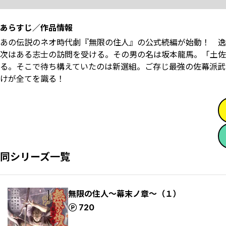
あらすじ／作品情報
あの伝説のネオ時代劇『無限の住人』の公式続編が始動！ 逸
次はある志士の訪問を受ける。その男の名は坂本龍馬。「土佐
る。そこで待ち構えていたのは新選組。ご存じ最強の佐幕派武
けが全てを識る！
同シリーズ一覧
無限の住人～幕末ノ章～（１）
ポイント
720