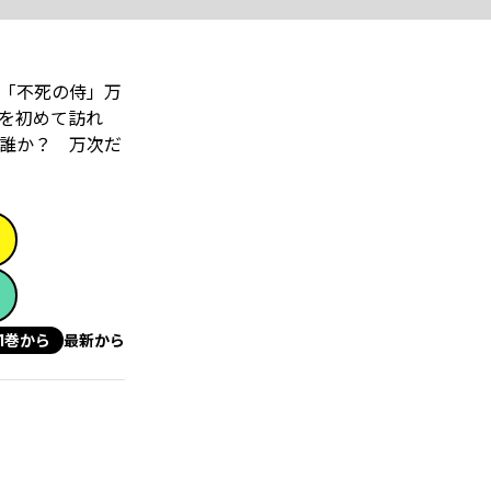
「不死の侍」万
を初めて訪れ
は誰か？ 万次だ
1巻から
最新から