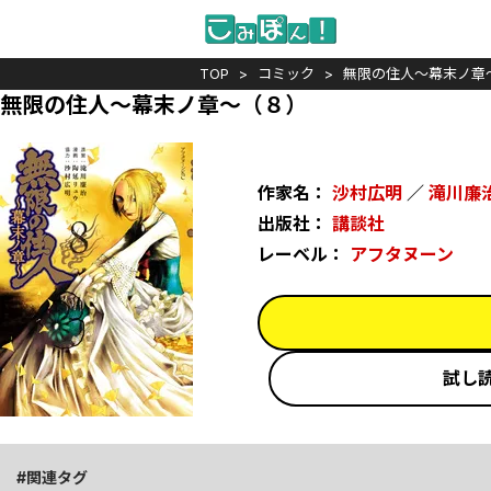
TOP
コミック
無限の住人～幕末ノ章
無限の住人～幕末ノ章～（８）
作家名：
沙村広明
／
滝川廉
出版社：
講談社
レーベル：
アフタヌーン
試し
関連タグ