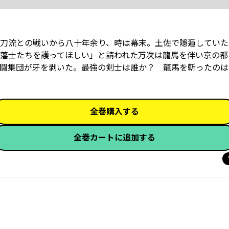
刀流との戦いから八十年余り、時は幕末。土佐で隠遁していた
藩士たちを護ってほしい」と請われた万次は龍馬を伴い京の都
闘集団が牙を剥いた――。最強の剣士は誰か？ 龍馬を斬ったの
全巻購入する
全巻カートに追加する