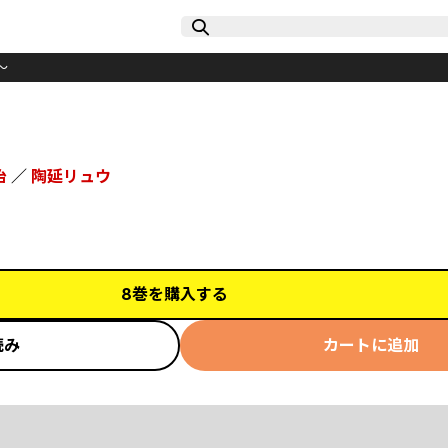
～
治
／
陶延リュウ
8巻を購入する
読み
カートに追加