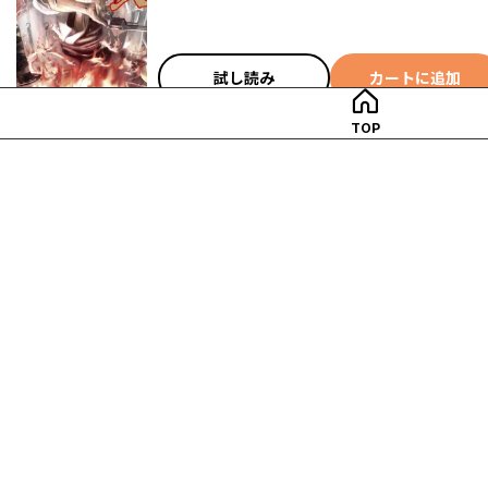
試し読み
カートに追加
TOP
無限の住人～幕末ノ章～（２）
ポイント
720
試し読み
カートに追加
無限の住人～幕末ノ章～（３）
ポイント
720