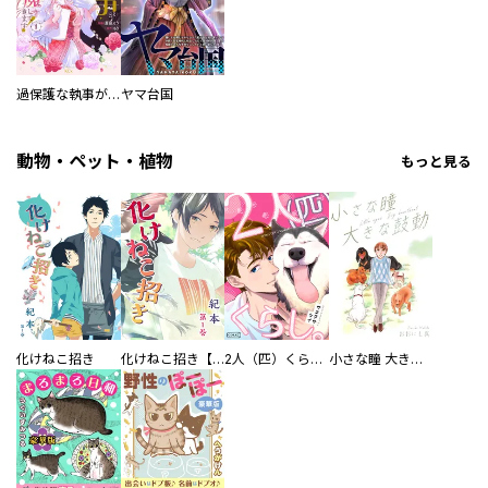
過保護な執事が私の婚活を邪魔してきます！
ヤマ台国
動物・ペット・植物
もっと見る
化けねこ招き
化けねこ招き【描きおろし付合冊版】
2人（匹）くらし。
小さな瞳 大きな鼓動