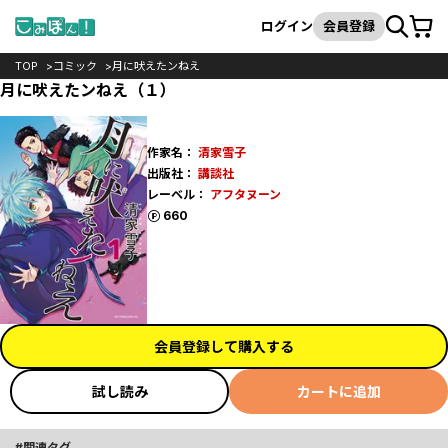
カート
検索
ログイン
会員登録
TOP
コミック
月に吠えたンねえ
月に吠えたンねえ（１）
作家名：
清家雪子
出版社：
講談社
レーベル：
アフタヌーン
ポイント
660
会員登録して購入する
試し読み
カートに追加
関連タグ