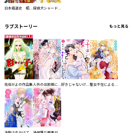
日本極道史 昭和編 スーパー大合本
探偵犬シャードック（新装版）
ラブストーリー
もっと見る
佐伯かよの作品集
人外の旦那様に娶られ毎晩ナカまで愛される…。アンソロジー
好きじゃないけど、抱いてください【電子単行本版／特典おまけ付き】
聖女不在による仮初め婚なのに、不器用な王太子に溺愛されています【電子単行本版／特典おまけ付き】
洗脳されかけていた悪役令嬢ですが家出を決意しました。【電子単行本版／特典おまけ付き】
過保護な執事が私の婚活を邪魔してきます！ 分冊版