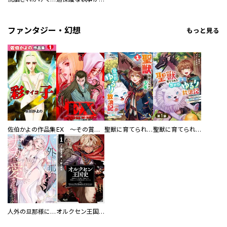
ファンタジー・幻想
もっと見る
佐伯かよの作品集
EX ～その賞金稼ぎは、世界の出口を探す～【単行本版】
聖獣に育てられた少年の異世界ゆるり放浪記～神様からもらったチート魔法で、仲間たちとスローライフを満喫中～
聖獣に育てられた少年の異世界ゆるり放浪記～神様からもらったチート魔法で、仲間たちとスローライフを満喫中～【分冊版】
人外の旦那様に娶られ毎晩ナカまで愛される…。アンソロジー
オルクセン王国史