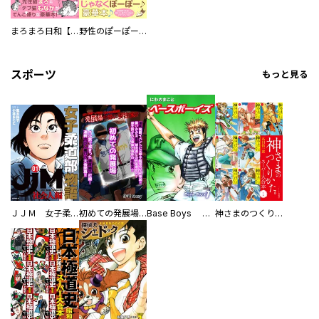
まろまろ日和【豪華版】
野性のぽーぽー【豪華版】
スポーツ
もっと見る
ＪＪＭ 女子柔道部物語 社会人編
初めての発展場 【白抜き修正版】
Base Boys 新装版
神さまのつくりかた。スーパー大合本