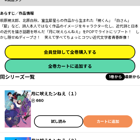
あらすじ／作品情報
萩原朔太郎、北原白秋、室生犀星らの作品から生まれた「朔くん」「白さん」
「犀」など、詩人本人ではなく作品のイメージをキャラクター化し、近代詩と日本
の近代を描き話題を呼んだ「月に吠えらんねえ」をPOPでライトにリブート！ し
かし隠せぬディープさ！ 笑えて学べてちょっとコワい近代文学者青春群像！
会員登録して全巻購入する
全巻カートに追加する
同シリーズ一覧
1巻から
最新から
月に吠えたンねえ（１）
ポイント
660
試し読み
カートに追加