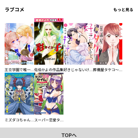
ラブコメ
もっと見る
王立学園で唯一魔法が使えない庶民仲間のはずですよね～実は王子様で私を溺愛しているなんて告白はやめてください～
佐伯かよの作品集
好きじゃないけど、抱いてください【電子単行本版／特典おまけ付き】
葬儀屋タケコ～あなたの最期、叶えます【電子単行本版】
ミズダコちゃんからは逃げられない！
スーパー恋愛タイム！～現場でドＳな彼女は自宅でデレる～
TOPへ