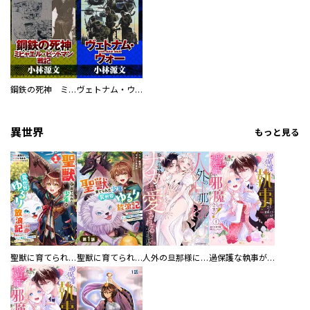
鋼鉄の死神 ミヒャエル・ビットマン戦記
ヴェトナム・ウォー VIETNAM WAR
異世界
もっと見る
聖獣に育てられた少年の異世界ゆるり放浪記～神様からもらったチート魔法で、仲間たちとスローライフを満喫中～
聖獣に育てられた少年の異世界ゆるり放浪記～神様からもらったチート魔法で、仲間たちとスローライフを満喫中～【分冊版】
人外の旦那様に娶られ毎晩ナカまで愛される…。アンソロジー
過保護な執事が私の婚活を邪魔してきます！ 分冊版