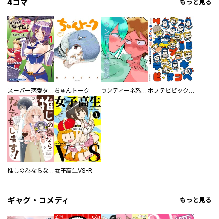
4コマ
もっと見る
スーパー恋愛タイム！～現場でドＳな彼女は自宅でデレる～
ちゅんトーク
ウンディーネ系彼氏
ポプテピピック SEASON EIGHT
推しの為ならなんでもします！
女子高生VS-R
ギャグ・コメディ
もっと見る