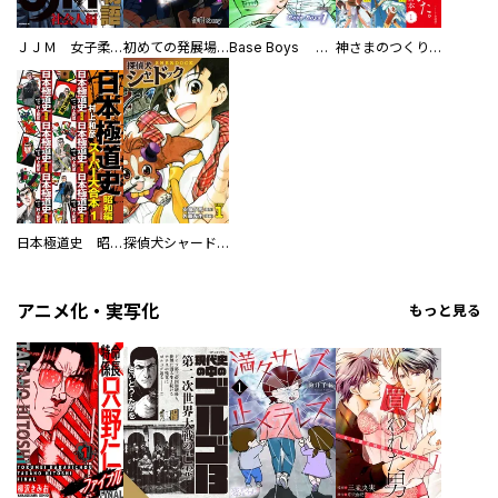
ＪＪＭ 女子柔道部物語 社会人編
初めての発展場 【白抜き修正版】
Base Boys 新装版
神さまのつくりかた。スーパー大合本
日本極道史 昭和編 スーパー大合本
探偵犬シャードック（新装版）
アニメ化・実写化
もっと見る