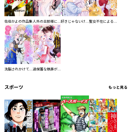
佐伯かよの作品集
人外の旦那様に娶られ毎晩ナカまで愛される…。アンソロジー
好きじゃないけど、抱いてください【電子単行本版／特典おまけ付き】
聖女不在による仮初め婚なのに、不器用な王太子に溺愛されています【電子単行本版／特典おまけ付き】
洗脳されかけていた悪役令嬢ですが家出を決意しました。【電子単行本版／特典おまけ付き】
過保護な執事が私の婚活を邪魔してきます！ 分冊版
スポーツ
もっと見る