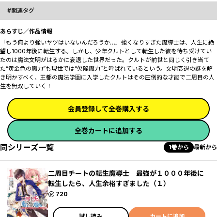
関連タグ
あらすじ／作品情報
「もう俺より強いヤツはいないんだろうか…」強くなりすぎた魔導士は、人生に絶
望し1000年後に転生する。しかし、少年クルトとして転生した彼を待ち受けてい
たのは魔法文明がはるかに衰退した世界だった――。クルトが前世と同じく引き当て
た”黄金色の魔力”も現世では”欠陥魔力”と呼ばれているという。文明衰退の謎を解
き明かすべく、王都の魔法学園に入学したクルトはその圧倒的な才能で二周目の人
生を無双していく――！
会員登録して全巻購入する
全巻カートに追加する
同シリーズ一覧
1巻から
最新から
二周目チートの転生魔導士 最強が１０００年後に
転生したら、人生余裕すぎました（１）
ポイント
720
試し読み
カートに追加