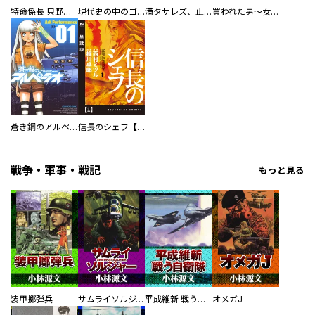
特命係長 只野仁ファイナル 愛蔵版
現代史の中のゴルゴ13
満タサレズ、止メラレズ
買われた男～女性限定快感セラピスト～【描き下ろしおまけ付き特装版】
蒼き鋼のアルペジオ
信長のシェフ【単話版】
戦争・軍事・戦記
もっと見る
装甲擲弾兵
サムライソルジャー SAMURAI SOLDIER
平成維新 戦う自衛隊
オメガJ