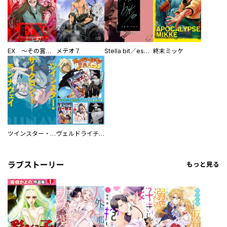
EX ～その賞金稼ぎは、世界の出口を探す～【単行本版】
メテオ７
Stella bit／es【単話版】
終末ミッケ
ツインスター・サイクロン・ランナウェイ
ヴェルドライチオシ聖典パック 『転スラ』ミニ画集付き シリウス人気作３選
ラブストーリー
もっと見る