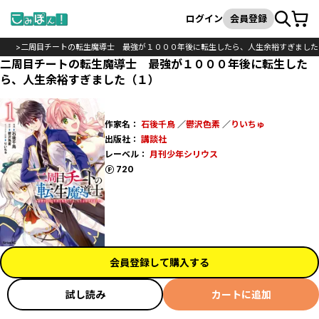
カート
検索
ログイン
会員登録
ック
二周目チートの転生魔導士 最強が１０００年後に転生したら、人生余裕すぎました
二周目チートの転生魔導士 最強が１０００年後に転生した
ら、人生余裕すぎました（１）
作家名：
石後千鳥
／
鬱沢色素
／
りいちゅ
出版社：
講談社
レーベル：
月刊少年シリウス
ポイント
720
会員登録して購入する
試し読み
カートに追加