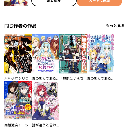
試し読み
カートに追加
同じ作者の作品
もっと見る
月刊少年シリウス
真の聖女である私は追放されました。だからこの国はもう終わりです 分冊版
「無能はいらない」と言われたから絶縁してやった～最強の四天王に育てられた俺は、冒険者となり無双する～
真の聖女である私は追放されました。だからこの国はもう終わりです
両雄激突！ シリウスｖｓ．マガジン異世界試し読みパック
話が違うと言われても、今更もう知りませんよ ～婚約破棄された公爵令嬢は第七王子に溺愛される～