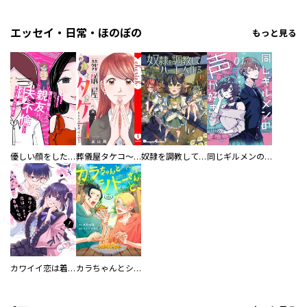
エッセイ・日常・ほのぼの
もっと見る
優しい顔をした親友は、夫と不倫して私の家に入り込んできた。
葬儀屋タケコ～あなたの最期、叶えます【電子単行本版】
奴隷を調教してハーレム作る
同じギルメンの声が好き
カワイイ恋は着飾らない
カラちゃんとシトーさんと、 【分冊版】