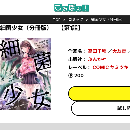
TOP
コミック
細菌少女（分冊版）
細菌少女（分冊版） 【第1話】
作家名：
高田千種
／
大友青
出版社：
ぶんか社
レーベル：
COMIC ヤミツキ
ポイント
200
試し