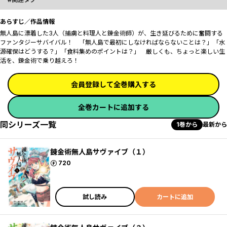
あらすじ／作品情報
無人島に漂着した3人（捕虜と料理人と錬金術師）が、生き延びるために奮闘する
ファンタジーサバイバル！ 「無人島で最初にしなければならないことは？」「水
源確保はどうする？」「食料集めのポイントは？」 厳しくも、ちょっと楽しい生
活を、錬金術で乗り越えろ！
会員登録して全巻購入する
全巻カートに追加する
同シリーズ一覧
1巻から
最新から
錬金術無人島サヴァイブ（１）
ポイント
720
試し読み
カートに追加