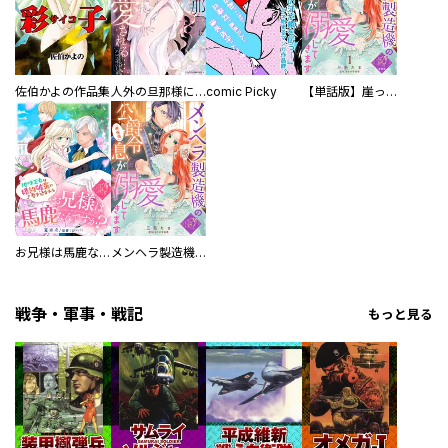
佐伯かよの作品集
人外の旦那様に娶られ毎晩ナカまで愛される…。アンソロジー
comic Picky
【単話版】崖っぷち令嬢ですが、意地と策略で幸せになります！シリーズ
お兄様は馬鹿なんですか？～地味王女は婚約破棄に巻き込まれる～
メンヘラ製造機の公爵令息（過保護）が溺愛してきます
戦争・軍事・戦記
もっと見る