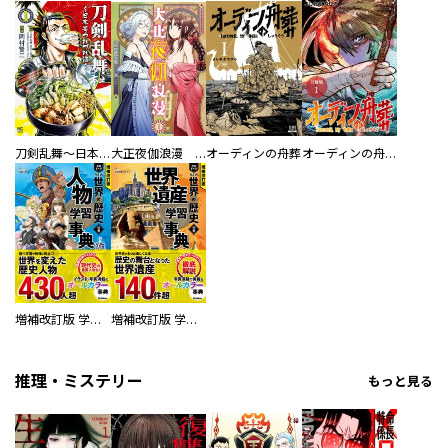
刀剣乱舞～日本号つれづれ酒～
大正夜伽浪漫 －金曜日の花嫁—
オーディンの舟葬
オーディンの舟葬 分冊版
増補改訂版 学研まんが NEW世界の歴史 別巻 人物学習事典
増補改訂版 学研まんが NEW世界の歴史 別巻 世界遺産学習事典
推理・ミステリー
もっと見る