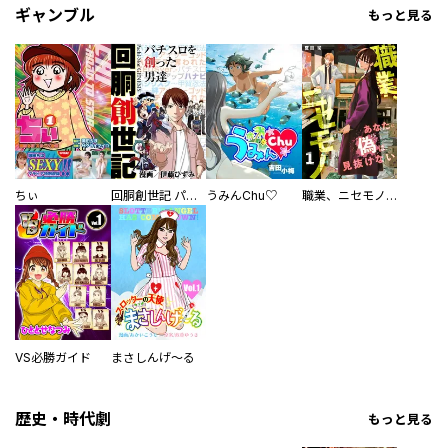
ギャンブル
もっと見る
ちぃ
回胴創世記 パチスロを創った男達
うみんChu♡
職業、ニセモノ～あなたに偽は見抜けない【電子単行本版】
VS必勝ガイド
まさしんげ～る
歴史・時代劇
もっと見る