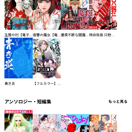
生贄の村【電子単行本版】
復讐の魔女【電子単行本版】
優柔不断な閻魔さま
特命係長 只野仁ファイナル 愛蔵版
青き炎
【フルカラー】さよなら、私の大好きな１０００人のキミ。
アンソロジー・短編集
もっと見る