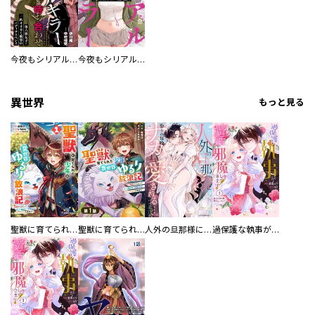
今夜もシリアルキラーと待ち合わせ 分冊版
今夜もシリアルキラーと待ち合わせ
異世界
もっと見る
聖獣に育てられた少年の異世界ゆるり放浪記～神様からもらったチート魔法で、仲間たちとスローライフを満喫中～
聖獣に育てられた少年の異世界ゆるり放浪記～神様からもらったチート魔法で、仲間たちとスローライフを満喫中～【分冊版】
人外の旦那様に娶られ毎晩ナカまで愛される…。アンソロジー
過保護な執事が私の婚活を邪魔してきます！ 分冊版