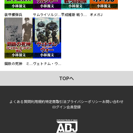
装甲擲弾兵
サムライソルジャー SAMURAI SOLDIER
平成維新 戦う自衛隊
オメガJ
鋼鉄の死神 ミヒャエル・ビットマン戦記
ヴェトナム・ウォー VIETNAM WAR
TOPへ
よくある質問
利用規約
特定商取引法
プライバシーポリシー
お問い合わせ
ログイン
会員登録