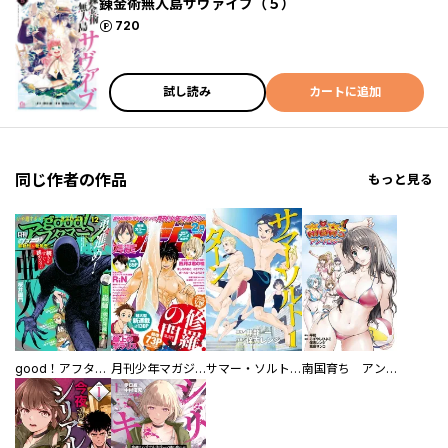
錬金術無人島サヴァイブ（５）
ポイント
720
試し読み
カートに追加
同じ作者の作品
もっと見る
good！アフタヌーン
月刊少年マガジン
サマー・ソルト・ターン
南国育ち アンソロジー