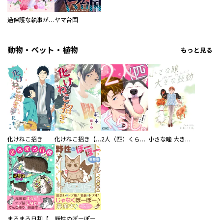
過保護な執事が私の婚活を邪魔してきます！
ヤマ台国
動物・ペット・植物
もっと見る
化けねこ招き
化けねこ招き【描きおろし付合冊版】
2人（匹）くらし。
小さな瞳 大きな鼓動
まろまろ日和【豪華版】
野性のぽーぽー【豪華版】