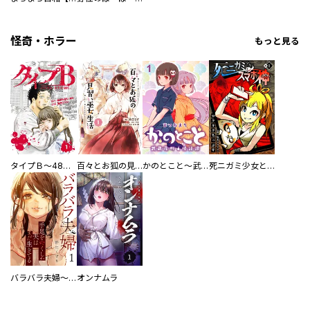
怪奇・ホラー
もっと見る
タイプＢ～48時間後、致死率100％～【単話】
百々とお狐の見習い巫女生活【単行本版】
かのとこと～武蔵花町怪話譚～ 【連載版】
死ニガミ少女とスマホ神
バラバラ夫婦～手足をなくした夫はまだ生きてる
オンナムラ