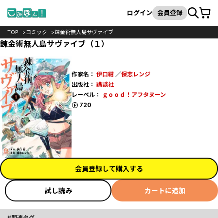
カート
検索
ログイン
会員登録
TOP
コミック
錬金術無人島サヴァイブ
錬金術無人島サヴァイブ（１）
作家名：
伊口紺
／
保志レンジ
出版社：
講談社
レーベル：
ｇｏｏｄ！アフタヌーン
ポイント
720
会員登録して購入する
試し読み
カートに追加
関連タグ