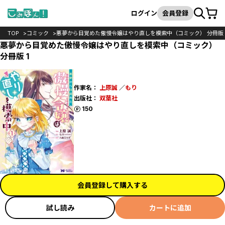
カート
検索
ログイン
会員登録
TOP
コミック
悪夢から目覚めた傲慢令嬢はやり直しを模索中（コミック） 分冊版
悪夢から目覚めた傲慢令嬢はやり直しを模索中（コミック）
分冊版 1
作家名：
上原誠
／
もり
出版社：
双葉社
ポイント
150
会員登録して購入する
試し読み
カートに追加