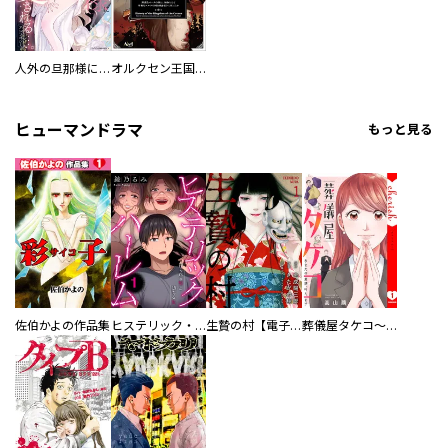
人外の旦那様に娶られ毎晩ナカまで愛される…。アンソロジー
オルクセン王国史
ヒューマンドラマ
もっと見る
佐伯かよの作品集
ヒステリック・ハーレム～搾られる男と堕ちる女～【電子単行本版】
生贄の村【電子単行本版】
葬儀屋タケコ～あなたの最期、叶えます【電子単行本版】