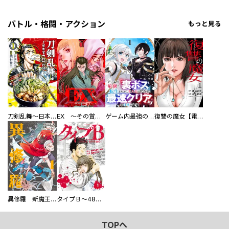
バトル・格闘・アクション
もっと見る
刀剣乱舞～日本号つれづれ酒～
EX ～その賞金稼ぎは、世界の出口を探す～【単行本版】
ゲーム内最強の『裏ボス』に転生したので、主人公の代わりに最速クリアを目指します！【電子単行本版】
復讐の魔女【電子単行本版】
異修羅 新魔王戦争
タイプＢ～48時間後、致死率100％～【単話】
TOPへ