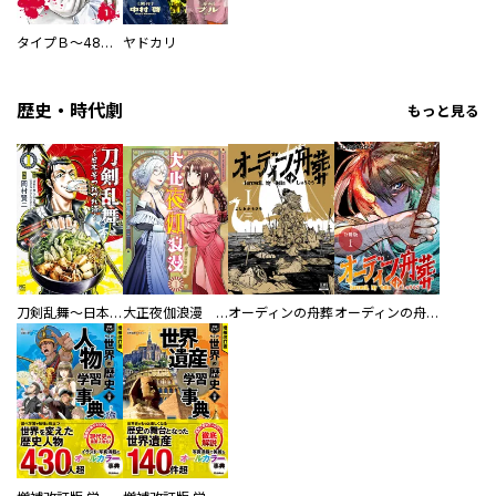
タイプＢ～48時間後、致死率100％～【単話】
ヤドカリ
歴史・時代劇
もっと見る
刀剣乱舞～日本号つれづれ酒～
大正夜伽浪漫 －金曜日の花嫁—
オーディンの舟葬
オーディンの舟葬 分冊版