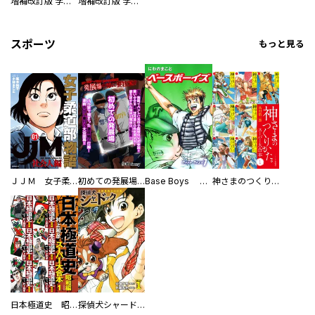
増補改訂版 学研まんが NEW世界の歴史 別巻 人物学習事典
増補改訂版 学研まんが NEW世界の歴史 別巻 世界遺産学習事典
スポーツ
もっと見る
ＪＪＭ 女子柔道部物語 社会人編
初めての発展場 【白抜き修正版】
Base Boys 新装版
神さまのつくりかた。スーパー大合本
日本極道史 昭和編 スーパー大合本
探偵犬シャードック（新装版）