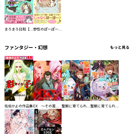
まろまろ日和【豪華版】
野性のぽーぽー【豪華版】
ファンタジー・幻想
もっと見る
佐伯かよの作品集
EX ～その賞金稼ぎは、世界の出口を探す～【単行本版】
聖獣に育てられた少年の異世界ゆるり放浪記～神様からもらったチート魔法で、仲間たちとスローライフを満喫中～
聖獣に育てられた少年の異世界ゆるり放浪記～神様からもらったチート魔法で、仲間たちとスローライフを満喫中～【分冊版】