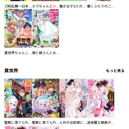
刀剣乱舞～日本号つれづれ酒～
カラちゃんとシトーさんと、 【分冊版】
働き女子3人のおうち晩酌
働くふたりのごほうび飯
異世界ちゃんこ～横綱目前に召喚されたんだが～ 【連載版】
僕と嫁さんとお酒の関係
異世界
もっと見る
聖獣に育てられた少年の異世界ゆるり放浪記～神様からもらったチート魔法で、仲間たちとスローライフを満喫中～
聖獣に育てられた少年の異世界ゆるり放浪記～神様からもらったチート魔法で、仲間たちとスローライフを満喫中～【分冊版】
人外の旦那様に娶られ毎晩ナカまで愛される…。アンソロジー
過保護な執事が私の婚活を邪魔してきます！ 分冊版