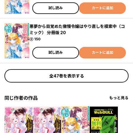
試し読み
カートに追加
悪夢から目覚めた傲慢令嬢はやり直しを模索中（コ
ミック） 分冊版 20
ポイント
150
試し読み
カートに追加
全47巻を表示する
同じ作者の作品
もっと見る