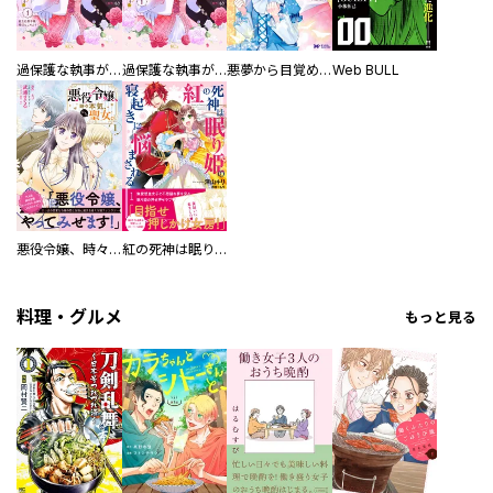
過保護な執事が私の婚活を邪魔してきます！ 分冊版
過保護な執事が私の婚活を邪魔してきます！
悪夢から目覚めた傲慢令嬢はやり直しを模索中（コミック）
Web BULL
悪役令嬢、時々本気、のち聖女。（コミック）【電子版特典付】
紅の死神は眠り姫の寝起きに悩まされる（コミック）
料理・グルメ
もっと見る