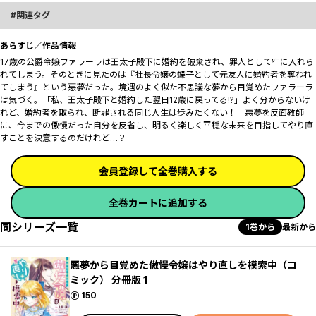
関連タグ
あらすじ／作品情報
17歳の公爵令嬢ファラーラは王太子殿下に婚約を破棄され、罪人として牢に入れら
れてしまう。そのときに見たのは『社長令嬢の蝶子として元友人に婚約者を奪われ
てしまう』という悪夢だった。境遇のよく似た不思議な夢から目覚めたファラーラ
は気づく。「私、王太子殿下と婚約した翌日――12歳に戻ってる!?」よく分からないけ
れど、婚約者を取られ、断罪される同じ人生は歩みたくない！ 悪夢を反面教師
に、今までの傲慢だった自分を反省し、明るく楽しく平穏な未来を目指してやり直
すことを決意するのだけれど…？
会員登録して全巻購入する
全巻カートに追加する
同シリーズ一覧
1巻から
最新から
悪夢から目覚めた傲慢令嬢はやり直しを模索中（コ
ミック） 分冊版 1
ポイント
150