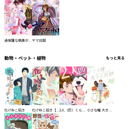
過保護な執事が私の婚活を邪魔してきます！
ヤマ台国
動物・ペット・植物
もっと見る
化けねこ招き
化けねこ招き【描きおろし付合冊版】
2人（匹）くらし。
小さな瞳 大きな鼓動