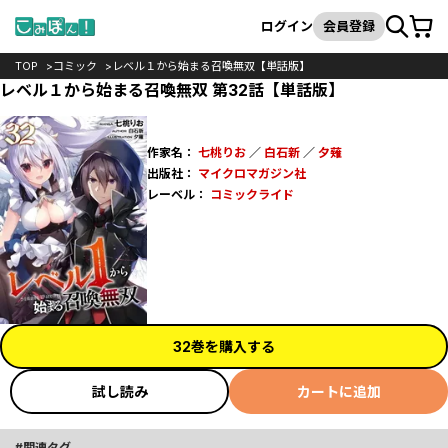
カート
検索
ログイン
会員登録
TOP
コミック
レベル１から始まる召喚無双【単話版】
レベル１から始まる召喚無双 第32話【単話版】
作家名：
七桃りお
／
白石新
／
夕薙
出版社：
マイクロマガジン社
レーベル：
コミックライド
32巻を購入する
試し読み
カートに追加
関連タグ