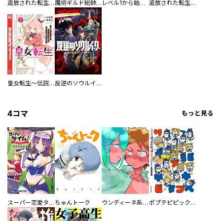
追放された転生貴族、外れスキルで内政無双～気ままに領地運営するはずが、スキル『ガチャ』のお陰で最強領地を作り上げてしまった～【分冊版】
魔術ギルド総帥～生まれ変わって今更やり直す２度目の学院生活～
レベル1から始まる召喚無双 THE COMIC
追放された転生貴族、外れスキルで内政無双～気ままに領地運営するはずが、スキル『ガチャ』のお陰で最強領地を作り上げてしまった～
皇女転生～伝説の大魔導士（♂）、姫騎士となりて伝説の令嬢騎士団を作り無双する～
反逆のソウルイーター -魂の捕食者と少女たち-
4コマ
もっと見る
スーパー恋愛タイム！～現場でドＳな彼女は自宅でデレる～
ちゅんトーク
ウンディーネ系彼氏
ポプテピピック SEASON EIGHT