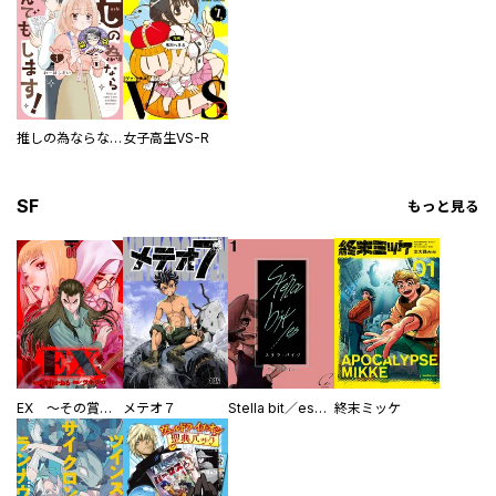
推しの為ならなんでもします！
女子高生VS-R
SF
もっと見る
EX ～その賞金稼ぎは、世界の出口を探す～【単行本版】
メテオ７
Stella bit／es【単話版】
終末ミッケ