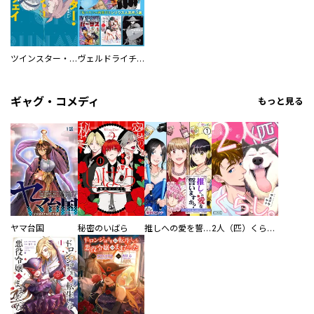
ツインスター・サイクロン・ランナウェイ
ヴェルドライチオシ聖典パック 『転スラ』ミニ画集付き シリウス人気作３選
ギャグ・コメディ
もっと見る
ヤマ台国
秘密のいばら
推しへの愛を誓いますか？～アラサー女子、推しは逃げぬが人生逃げる～
2人（匹）くらし。