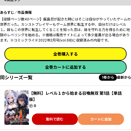
あらすじ／作品情報
【収録ページ数40ページ】飯島忍が起きた時にはそこは自分がやっていたゲームの
世界だった。カンストプレイヤーもゲーム世界に転生する中、自分だけはレベル
１。妹もこの世界に転生してくることを知った忍は、妹を守れる力を得るために地
獄のレベリングを始める――。※価格は販売サイトによって多少差異が出る場合があり
ます。※コミックライド2022年2月号(vol.68)に収録済みの内容です。
全巻購入する
全巻カートに追加する
同シリーズ一覧
1巻から
最新から
【無料】レベル１から始まる召喚無双 第1話【単話
版】
ポイント
0
無料で読む
カートに追加