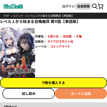
カート
検索
ログイン
会員登録
TOP
コミック
レベル１から始まる召喚無双【単話版】
レベル１から始まる召喚無双 第11話【単話版】
作家名：
七桃りお
／
白石新
／
夕薙
出版社：
マイクロマガジン社
レーベル：
コミックライド
11巻を購入する
試し読み
カートに追加
関連タグ