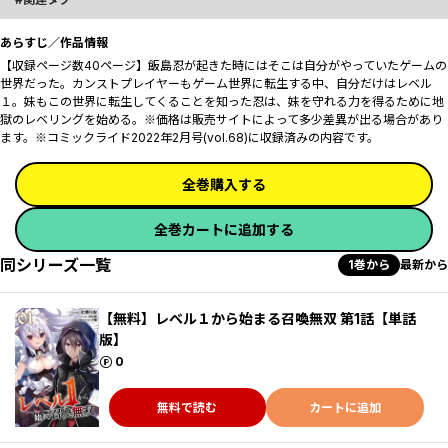
あらすじ／作品情報
【収録ページ数40ページ】飯島忍が起きた時にはそこは自分がやっていたゲームの
世界だった。カンストプレイヤーもゲーム世界に転生する中、自分だけはレベル
１。妹もこの世界に転生してくることを知った忍は、妹を守れる力を得るために地
獄のレベリングを始める――。※価格は販売サイトによって多少差異が出る場合があり
ます。※コミックライド2022年2月号(vol.68)に収録済みの内容です。
全巻購入する
全巻カートに追加する
同シリーズ一覧
1巻から
最新から
【無料】レベル１から始まる召喚無双 第1話【単話
版】
ポイント
0
無料で読む
カートに追加