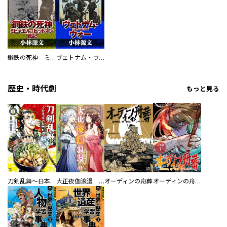
鋼鉄の死神 ミヒャエル・ビットマン戦記
ヴェトナム・ウォー VIETNAM WAR
歴史・時代劇
もっと見る
刀剣乱舞～日本号つれづれ酒～
大正夜伽浪漫 －金曜日の花嫁—
オーディンの舟葬
オーディンの舟葬 分冊版