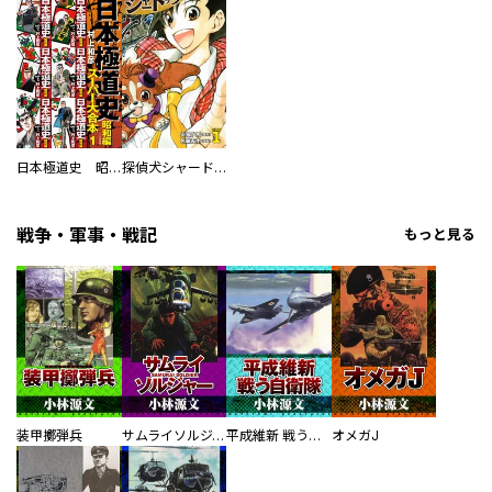
日本極道史 昭和編 スーパー大合本
探偵犬シャードック（新装版）
戦争・軍事・戦記
もっと見る
装甲擲弾兵
サムライソルジャー SAMURAI SOLDIER
平成維新 戦う自衛隊
オメガJ