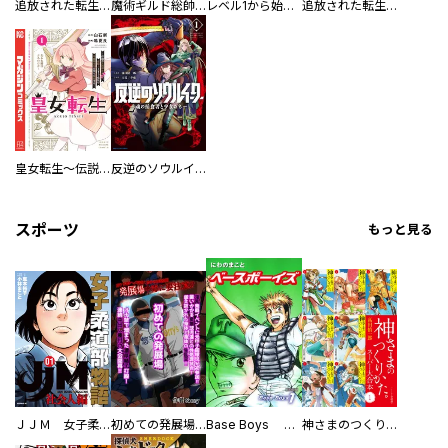
追放された転生貴族、外れスキルで内政無双～気ままに領地運営するはずが、スキル『ガチャ』のお陰で最強領地を作り上げてしまった～【分冊版】
魔術ギルド総帥～生まれ変わって今更やり直す２度目の学院生活～
レベル1から始まる召喚無双 THE COMIC
追放された転生貴族、外れスキルで内政無双～気ままに領地運営するはずが、スキル『ガチャ』のお陰で最強領地を作り上げてしまった～
皇女転生～伝説の大魔導士（♂）、姫騎士となりて伝説の令嬢騎士団を作り無双する～
反逆のソウルイーター -魂の捕食者と少女たち-
スポーツ
もっと見る
ＪＪＭ 女子柔道部物語 社会人編
初めての発展場 【白抜き修正版】
Base Boys 新装版
神さまのつくりかた。スーパー大合本