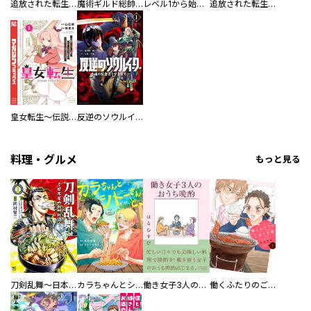
追放された転生貴族、外れスキルで内政無双～気ままに領地運営するはずが、スキル『ガチャ』のお陰で最強領地を作り上げてしまった～【分冊版】
魔術ギルド総帥～生まれ変わって今更やり直す２度目の学院生活～
レベル1から始まる召喚無双 THE COMIC
追放された転生貴族、外れスキルで内政無双～気ままに領地運営するはずが、スキル『ガチャ』のお陰で最強領地を作り上げてしまった～
皇女転生～伝説の大魔導士（♂）、姫騎士となりて伝説の令嬢騎士団を作り無双する～
反逆のソウルイーター -魂の捕食者と少女たち-
料理・グルメ
もっと見る
刀剣乱舞～日本号つれづれ酒～
カラちゃんとシトーさんと、 【分冊版】
働き女子3人のおうち晩酌
働くふたりのごほうび飯