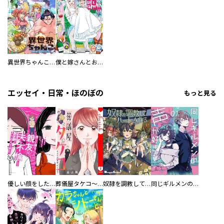
異世界ちゃんこ～横綱目前に召喚されたんだが～ 【連載版】
僕と嫁さんとお酒の関係
エッセイ・日常・ほのぼの
もっと見る
優しい顔をした親友は、夫と不倫して私の家に入り込んできた。
葬儀屋タケコ～あなたの最期、叶えます【電子単行本版】
奴隷を調教してハーレム作る
同じギルメンの声が好き