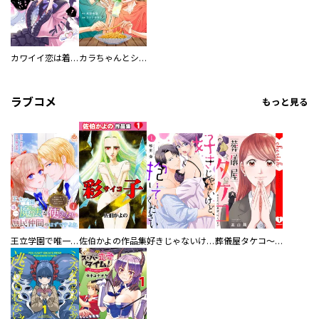
カワイイ恋は着飾らない
カラちゃんとシトーさんと、 【分冊版】
ラブコメ
もっと見る
王立学園で唯一魔法が使えない庶民仲間のはずですよね～実は王子様で私を溺愛しているなんて告白はやめてください～
佐伯かよの作品集
好きじゃないけど、抱いてください【電子単行本版／特典おまけ付き】
葬儀屋タケコ～あなたの最期、叶えます【電子単行本版】