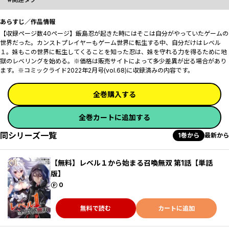
あらすじ／作品情報
【収録ページ数40ページ】飯島忍が起きた時にはそこは自分がやっていたゲームの
世界だった。カンストプレイヤーもゲーム世界に転生する中、自分だけはレベル
１。妹もこの世界に転生してくることを知った忍は、妹を守れる力を得るために地
獄のレベリングを始める――。※価格は販売サイトによって多少差異が出る場合があり
ます。※コミックライド2022年2月号(vol.68)に収録済みの内容です。
全巻購入する
全巻カートに追加する
同シリーズ一覧
1巻から
最新から
【無料】レベル１から始まる召喚無双 第1話【単話
版】
ポイント
0
無料で読む
カートに追加