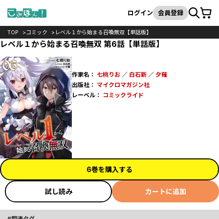
カート
検索
ログイン
会員登録
TOP
コミック
レベル１から始まる召喚無双【単話版】
レベル１から始まる召喚無双 第6話【単話版】
作家名：
七桃りお
／
白石新
／
夕薙
出版社：
マイクロマガジン社
レーベル：
コミックライド
6巻を購入する
試し読み
カートに追加
関連タグ