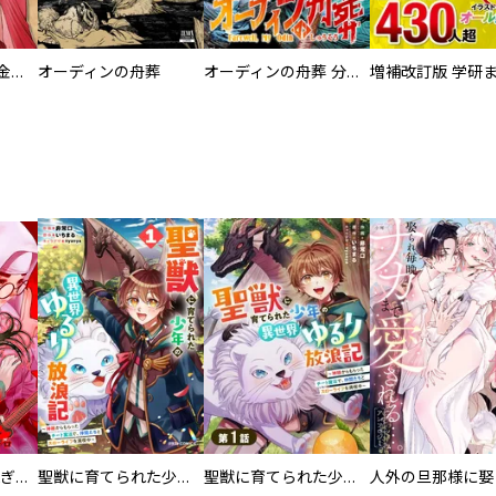
大正夜伽浪漫 －金曜日の花嫁—
オーディンの舟葬
オーディンの舟葬 分冊版
EX ～その賞金稼ぎは、世界の出口を探す～【単行本版】
聖獣に育てられた少年の異世界ゆるり放浪記～神様からもらったチート魔法で、仲間たちとスローライフを満喫中～
聖獣に育てられた少年の異世界ゆるり放浪記～神様からもらったチート魔法で、仲間たちとスローライフを満喫中～【分冊版】