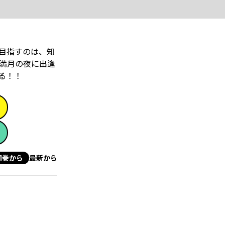
を目指すのは、知
満月の夜に出逢
る！！
1巻から
最新から