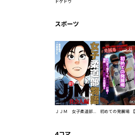
ドゲドウ
スポーツ
ＪＪＭ 女子柔道部物語 社会人編
4コマ