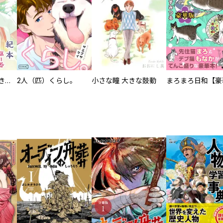
化けねこ招き【描きおろし付合冊版】
2人（匹）くらし。
小さな瞳 大きな鼓動