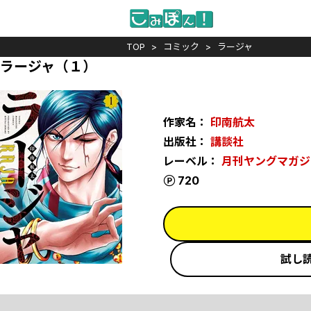
TOP
コミック
ラージャ
ラージャ（１）
作家名：
印南航太
出版社：
講談社
レーベル：
月刊ヤングマガジ
ポイント
720
試し