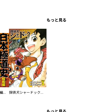
もっと見る
日本極道史 昭和編 スーパー大合本
探偵犬シャードック（新装版）
もっと見る