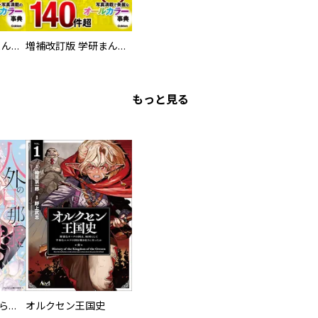
増補改訂版 学研まんが NEW世界の歴史 別巻 人物学習事典
増補改訂版 学研まんが NEW世界の歴史 別巻 世界遺産学習事典
もっと見る
人外の旦那様に娶られ毎晩ナカまで愛される…。アンソロジー
オルクセン王国史