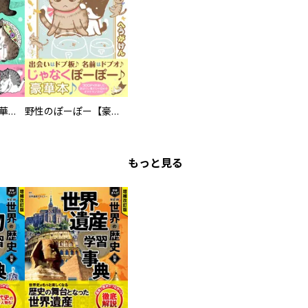
まろまろ日和【豪華版】
野性のぽーぽー【豪華版】
もっと見る