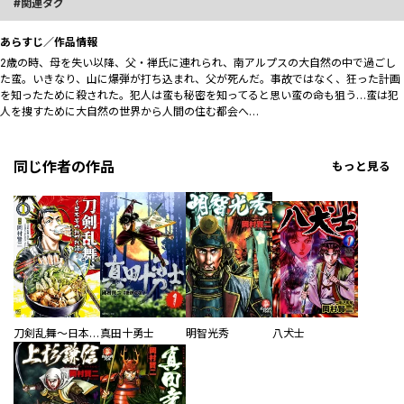
関連タグ
あらすじ／作品情報
2歳の時、母を失い以降、父・禅氏に連れられ、南アルプスの大自然の中で過ごし
た蛮。いきなり、山に爆弾が打ち込まれ、父が死んだ。事故ではなく、狂った計画
を知ったために殺された。犯人は蛮も秘密を知ってると思い蛮の命も狙う…蛮は犯
人を捜すために大自然の世界から人間の住む都会へ…
同じ作者の作品
もっと見る
刀剣乱舞～日本号つれづれ酒～
真田十勇士
明智光秀
八犬士