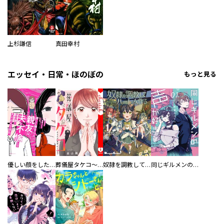
上杉謙信
真田幸村
エッセイ・日常・ほのぼの
もっと見る
優しい顔をした親友は、夫と不倫して私の家に入り込んできた。
葬儀屋タケコ～あなたの最期、叶えます【電子単行本版】
奴隷を調教してハーレム作る
同じギルメンの声が好き