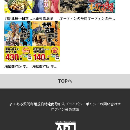
刀剣乱舞～日本号つれづれ酒～
大正夜伽浪漫 －金曜日の花嫁—
オーディンの舟葬
オーディンの舟葬 分冊版
増補改訂版 学研まんが NEW世界の歴史 別巻 人物学習事典
増補改訂版 学研まんが NEW世界の歴史 別巻 世界遺産学習事典
TOPへ
よくある質問
利用規約
特定商取引法
プライバシーポリシー
お問い合わせ
ログイン
会員登録