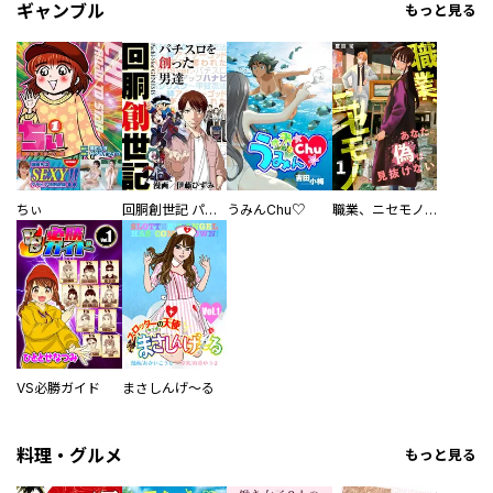
ギャンブル
もっと見る
ちぃ
回胴創世記 パチスロを創った男達
うみんChu♡
職業、ニセモノ～あなたに偽は見抜けない【電子単行本版】
VS必勝ガイド
まさしんげ～る
料理・グルメ
もっと見る