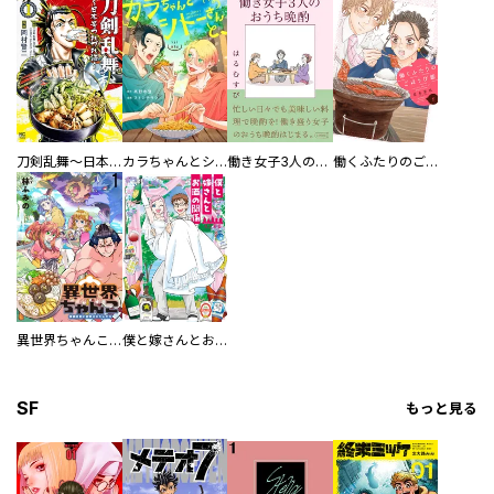
刀剣乱舞～日本号つれづれ酒～
カラちゃんとシトーさんと、 【分冊版】
働き女子3人のおうち晩酌
働くふたりのごほうび飯
異世界ちゃんこ～横綱目前に召喚されたんだが～ 【連載版】
僕と嫁さんとお酒の関係
SF
もっと見る