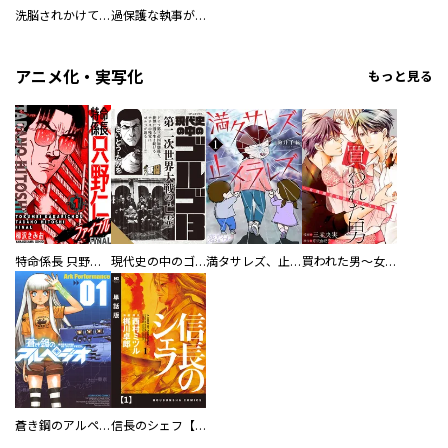
洗脳されかけていた悪役令嬢ですが家出を決意しました。【電子単行本版／特典おまけ付き】
過保護な執事が私の婚活を邪魔してきます！ 分冊版
アニメ化・実写化
もっと見る
特命係長 只野仁ファイナル 愛蔵版
現代史の中のゴルゴ13
満タサレズ、止メラレズ
買われた男～女性限定快感セラピスト～【描き下ろしおまけ付き特装版】
蒼き鋼のアルペジオ
信長のシェフ【単話版】