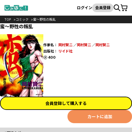
カート
検索
ログイン
会員登録
TOP
コミック
蛮～野性の叛乱
蛮～野性の叛乱
作家名：
岡村賢二
／
岡村賢二
／
岡村賢二
出版社：
リイド社
ポイント
400
会員登録して購入する
カートに追加