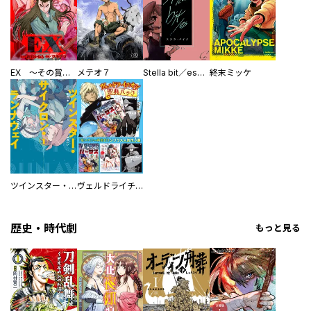
EX ～その賞金稼ぎは、世界の出口を探す～【単行本版】
メテオ７
Stella bit／es【単話版】
終末ミッケ
ツインスター・サイクロン・ランナウェイ
ヴェルドライチオシ聖典パック 『転スラ』ミニ画集付き シリウス人気作３選
歴史・時代劇
もっと見る