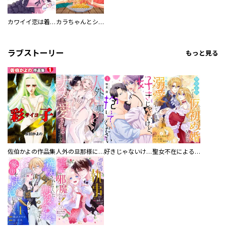
カワイイ恋は着飾らない
カラちゃんとシトーさんと、 【分冊版】
ラブストーリー
もっと見る
佐伯かよの作品集
人外の旦那様に娶られ毎晩ナカまで愛される…。アンソロジー
好きじゃないけど、抱いてください【電子単行本版／特典おまけ付き】
聖女不在による仮初め婚なのに、不器用な王太子に溺愛されています【電子単行本版／特典おまけ付き】