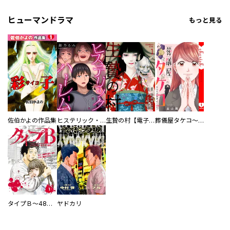
ヒューマンドラマ
もっと見る
佐伯かよの作品集
ヒステリック・ハーレム～搾られる男と堕ちる女～【電子単行本版】
生贄の村【電子単行本版】
葬儀屋タケコ～あなたの最期、叶えます【電子単行本版】
タイプＢ～48時間後、致死率100％～【単話】
ヤドカリ