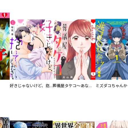
好きじゃないけど、抱いてください【電子単行本版／特典おまけ付き】
葬儀屋タケコ～あなたの最期、叶えます【電子単行本版】