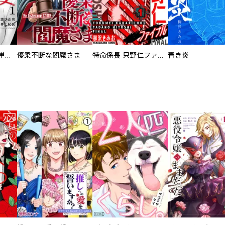
復讐の魔女【電子単行本版】
優柔不断な閻魔さま
特命係長 只野仁ファイナル 愛蔵版
青き炎