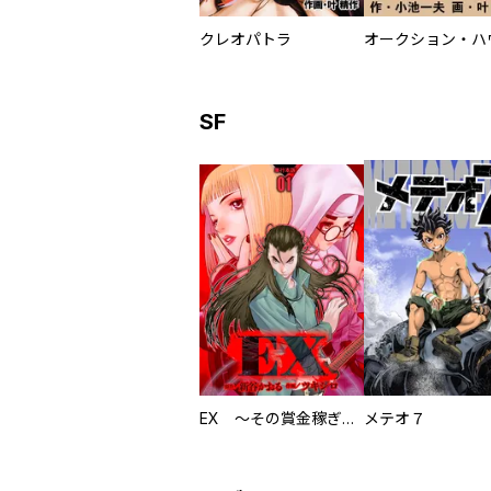
クレオパトラ
オークション・ハ
SF
EX ～その賞金稼ぎは、世界の出口を探す～【単行本版】
メテオ７