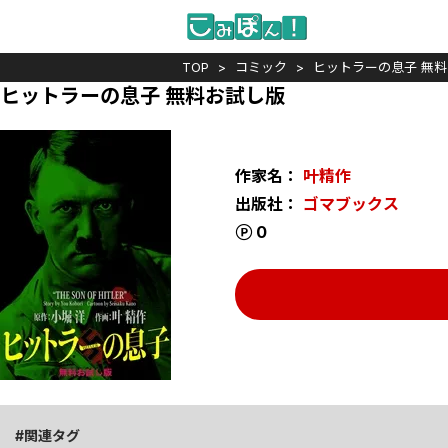
TOP
コミック
ヒットラーの息子 無
ヒットラーの息子 無料お試し版
作家名：
叶精作
出版社：
ゴマブックス
ポイント
0
関連タグ