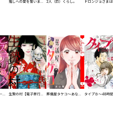
推しへの愛を誓いますか？～アラサー女子、推しは逃げぬが人生逃げる～
2人（匹）くらし。
ヒステリック・ハーレム～搾られる男と堕ちる女～【電子単行本版】
生贄の村【電子単行本版】
葬儀屋タケコ～あなたの最期、叶えます【電子単行本版】