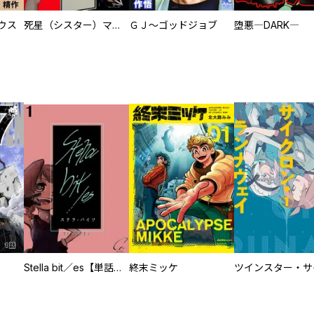
ウス
死星（シスター）マリア
ＧＪ～ゴッドジョブ
堕悪―DARK―
Stella bit／es【単話版】
終末ミッケ