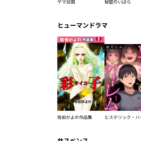
ヤマ台国
秘密のいばら
ヒューマンドラマ
佐伯かよの作品集