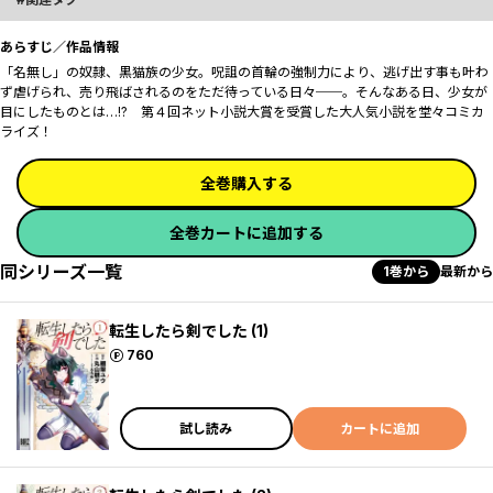
あらすじ／作品情報
「名無し」の奴隷、黒猫族の少女。呪詛の首輪の強制力により、逃げ出す事も叶わ
ず虐げられ、売り飛ばされるのをただ待っている日々──。そんなある日、少女が
目にしたものとは…!? 第４回ネット小説大賞を受賞した大人気小説を堂々コミカ
ライズ！
全巻購入する
全巻カートに追加する
同シリーズ一覧
1巻から
最新から
転生したら剣でした (1)
ポイント
760
試し読み
カートに追加