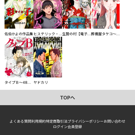
佐伯かよの作品集
ヒステリック・ハーレム～搾られる男と堕ちる女～【電子単行本版】
生贄の村【電子単行本版】
葬儀屋タケコ～あなたの最期、叶えます【電子単行本版】
タイプＢ～48時間後、致死率100％～【単話】
ヤドカリ
TOPへ
よくある質問
利用規約
特定商取引法
プライバシーポリシー
お問い合わせ
ログイン
会員登録