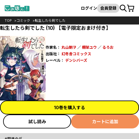
カート
検索
ログイン
会員登録
TOP
コミック
転生したら剣でした
転生したら剣でした (10) 【電子限定おまけ付き】
作家名：
丸山朝ヲ
／
棚架ユウ
／
るろお
出版社：
幻冬舎コミックス
レーベル：
デンシバーズ
10巻を購入する
試し読み
カートに追加
関連タグ