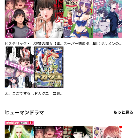
ヒステリック・ハーレム～搾られる男と堕ちる女～【電子単行本版】
復讐の魔女【電子単行本版】
スーパー恋愛タイム！～現場でドＳな彼女は自宅でデレる～
同じギルメンの声が好き
え、ここでするの？ アイドルのファンが知らない日常
ドカクエ 異世界ドカコッククエスト
ヒューマンドラマ
もっと見る