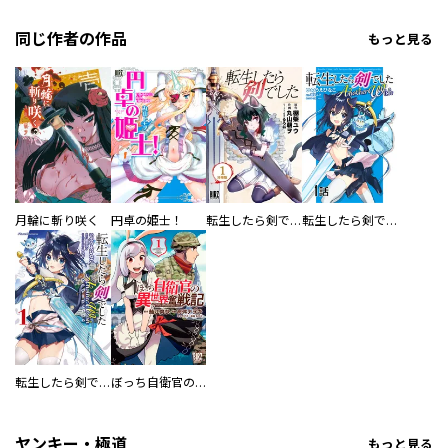
同じ作者の作品
もっと見る
月輪に斬り咲く
円卓の姫士！
転生したら剣でした 【分冊版】
転生したら剣でした Another Wish【単話版】
転生したら剣でした Another Wish
ぼっち自衛官の異世界奮戦記
ヤンキー・極道
もっと見る