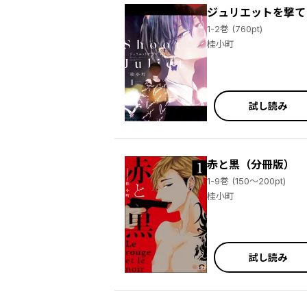
ジュリエットを撃て
1-2巻 (760pt)
桂小町
試し読み
赤と黒（分冊版）
1-9巻 (150～200pt)
桂小町
試し読み