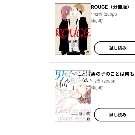
ROUGE（分冊版）
1-12巻 (200pt)
桂小町
試し読み
男の子のことは何も
1-2巻 (200pt)
桂小町
試し読み