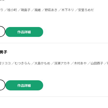
黒岩チハヤ ／志々藤からり ／桂小町 ／碗島子 ／風緒 ／野萩あき ／木下ネリ ／安堂ろめだ
作品詳細
装男子
作品詳細