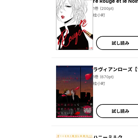
re Rouge et le Noi
1巻 (200pt)
桂小町
試し読み
ラヴィアンローズ【
1巻 (670pt)
桂小町
試し読み
ハニーミルク