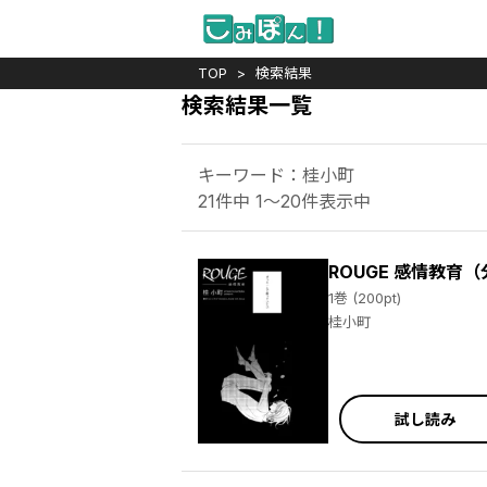
TOP
検索結果
検索結果一覧
キーワード：桂小町
21件中 1～20件表示中
ROUGE 感情教育
1巻 (200pt)
桂小町
試し読み