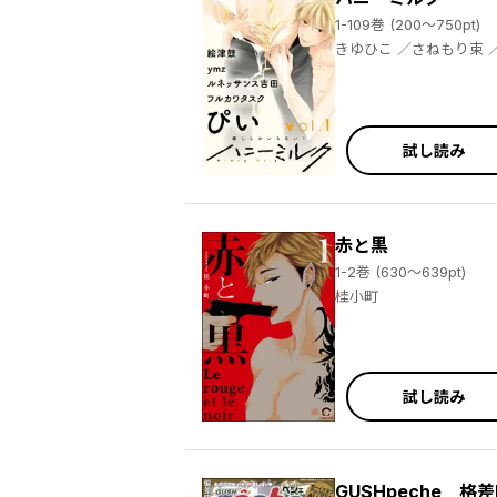
1-109巻 (200～750pt)
きゆひこ ／さねもり束 ／丸顔めめ ／紺野えり ／プルちょめ ／絵津鼓 ／じゃのめ ／ぴい ／町田とまと ／占地 ／花本アリ ／雁須磨子 ／桂小町 ／灯乃モト ／市川けい ／カズ ／ｙｍｚ ／高比良りと ／星名あんじ ／櫻井タイキ ／あさひよひ ／さり ／星名あんじ ／高比良りと ／清永かすみ ／犬飼のの ／フミト ／里美ゆえ ／ぴい ／町田とまと ／フルカワタスク ／プルちょめ ／ルネッサンス吉田 ／ルネッサンス吉田 ／フルカワタスク ／高岡ミズミ ／綺戸彩乃 ／一穂ミチ ／ハニーミルク編集部 ／さり
試し読み
赤と黒
1-2巻 (630～639pt)
桂小町
試し読み
GUSHpeche 格差