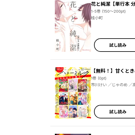
花と純潔【単行本 
1-5巻 (150～200pt)
桂小町
試し読み
【無料！】甘くとき
1巻 (0pt)
市川けい ／じゃのめ ／高比良りと ／星名あんじ ／さねもり束 ／占地 ／絵津鼓 ／ぴい ／高岡ミズミ ／綺戸彩乃 ／一穂ミチ ／ｙｍｚ ／町田とま
と ／桂小町 ／里美ゆえ
試し読み