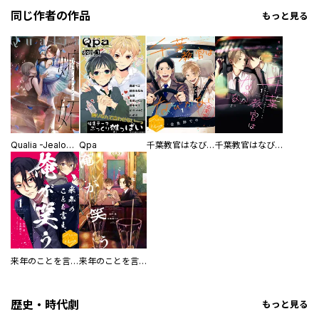
同じ作者の作品
もっと見る
Qualia -Jealousy-
Qpa
千葉教官はなびかない 分冊版
千葉教官はなびかない
来年のことを言え、俺が笑う 分冊版
来年のことを言え、俺が笑う
歴史・時代劇
もっと見る