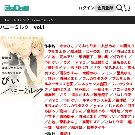
カート
検索
ログイン
会員登録
TOP
コミック
ハニーミルク
ハニーミルク vol.1
作家名：
きゆひこ
／
さねもり束
／
丸顔めめ
／
紺野えり
／
プルちょめ
／
絵津鼓
／
じゃのめ
／
ぴい
／
町田とまと
／
占地
／
花本アリ
／
雁須磨子
／
桂小町
／
灯乃モト
／
市川けい
／
カズ
／
ｙｍｚ
／
高比良りと
／
星名あんじ
／
櫻井タイキ
／
あさひよひ
／
さり
／
星名あんじ
／
高比
良りと
／
清永かすみ
／
犬飼のの
／
フミト
／
里美ゆえ
／
ぴい
／
町田とまと
／
フルカワタスク
／
プルちょめ
／
ルネッサンス吉田
／
ルネッサンス吉田
／
フルカワタス
ク
／
高岡ミズミ
／
綺戸彩乃
／
一穂ミチ
／
ハニーミルク
編集部
／
さり
／
清永かすみ
／
雁須磨子
／
さねもり束
／
ｙｍｚ
／
市川けい
／
ルネッサンス吉田
／
絵津鼓
／
プ
ルちょめ
／
フルカワタスク
／
ｙｍｚ
／
じゃのめ
／
河井
あぽろ
／
嘉内
／
ぎゅん
／
金魚鉢でめ
／
尚月地
／
丸木
戸マキ
／
真崎総子
／
町田とまと
／
市川けい
／
花本アリ
／
占地
／
星名あんじ
／
高岡ミズミ
／
さねもり束
／
緒川
千世
／
桂小町
／
絵津鼓
／
櫻井タイキ
出版社：
講談社