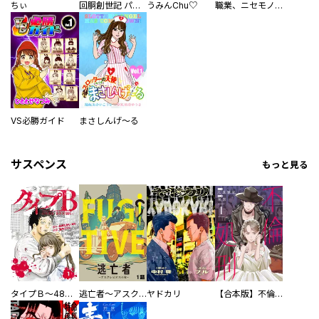
ちぃ
回胴創世記 パチスロを創った男達
うみんChu♡
職業、ニセモノ～あなたに偽は見抜けない【電子単行本版】
VS必勝ガイド
まさしんげ～る
サスペンス
もっと見る
タイプＢ～48時間後、致死率100％～【単話】
逃亡者～アスクレピオスの杖～
ヤドカリ
【合本版】不倫処刑