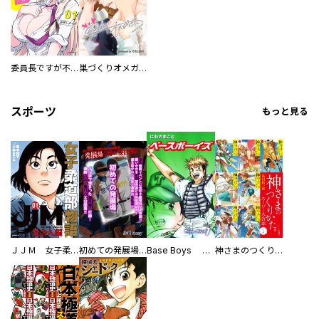
委員長ですが不良になるほど恋してます！
巣づくりオメガバース
スポーツ
もっと見る
ＪＪＭ 女子柔道部物語 社会人編
初めての発展場 【白抜き修正版】
Base Boys 新装版
神さまのつくりかた。スーパー大合本