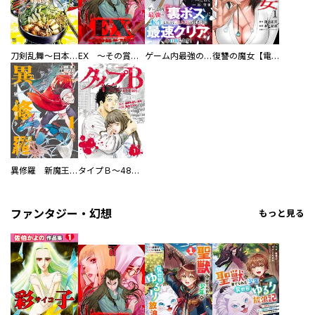
刀剣乱舞～日本号つれづれ酒～
EX ～その賞金稼ぎは、世界の出口を探す～【単行本版】
ゲーム内最強の『裏ボス』に転生したので、主人公の代わりに最速クリアを目指します！【電子単行本版】
復讐の魔女【電子単行本版】
異修羅 新魔王戦争
タイプＢ～48時間後、致死率100％～【単話】
ファンタジー・幻想
もっと見る