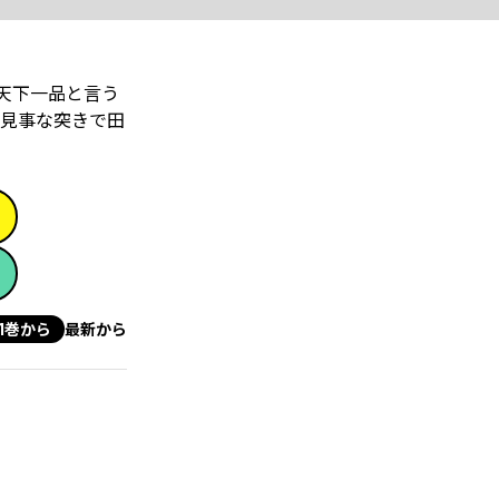
天下一品と言う
、見事な突きで田
1巻から
最新から