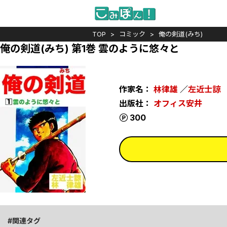
TOP
コミック
俺の剣道(みち)
俺の剣道(みち) 第1巻 雲のように悠々と
作家名：
林律雄
／
左近士諒
出版社：
オフィス安井
ポイント
300
関連タグ