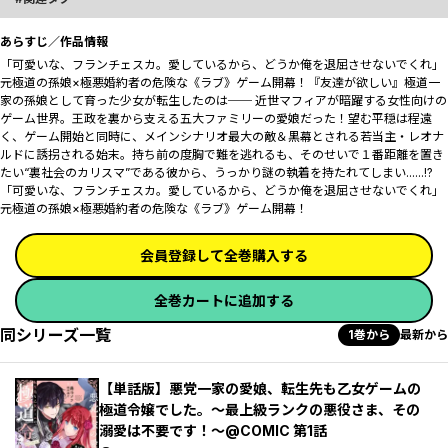
あらすじ／作品情報
「可愛いな、フランチェスカ。愛しているから、どうか俺を退屈させないでくれ」
元極道の孫娘×極悪婚約者の危険な《ラブ》ゲーム開幕！『友達が欲しい』極道一
家の孫娘として育った少女が転生したのは── 近世マフィアが暗躍する女性向けの
ゲーム世界。王政を裏から支える五大ファミリーの愛娘だった！望む平穏は程遠
く、ゲーム開始と同時に、メインシナリオ最大の敵＆黒幕とされる若当主・レオナ
ルドに誘拐される始末。持ち前の度胸で難を逃れるも、そのせいで１番距離を置き
たい“裏社会のカリスマ”である彼から、うっかり謎の執着を持たれてしまい......!?
「可愛いな、フランチェスカ。愛しているから、どうか俺を退屈させないでくれ」
元極道の孫娘×極悪婚約者の危険な《ラブ》ゲーム開幕！
会員登録して全巻購入する
全巻カートに追加する
同シリーズ一覧
1巻から
最新から
【単話版】悪党一家の愛娘、転生先も乙女ゲームの
極道令嬢でした。～最上級ランクの悪役さま、その
溺愛は不要です！～@COMIC 第1話