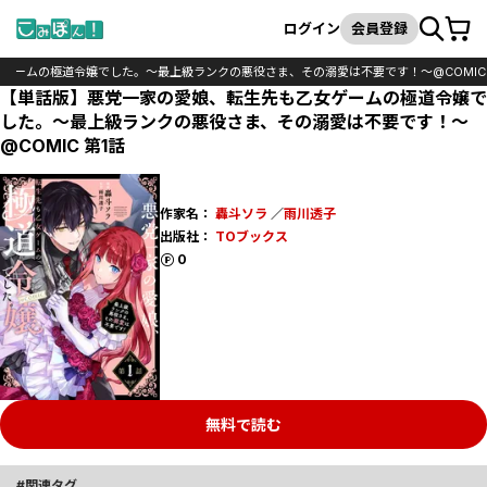
カート
検索
ログイン
会員登録
ゲームの極道令嬢でした。～最上級ランクの悪役さま、その溺愛は不要です！～@COMIC
【単話版】悪党一家の愛娘、転生先も乙女ゲームの極道令嬢で
した。～最上級ランクの悪役さま、その溺愛は不要です！～
@COMIC 第1話
作家名：
轟斗ソラ
／
雨川透子
出版社：
TOブックス
ポイント
0
無料で読む
関連タグ