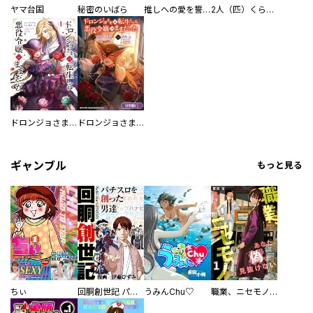
ヤマ台国
秘密のいばら
推しへの愛を誓いますか？～アラサー女子、推しは逃げぬが人生逃げる～
2人（匹）くらし。
ドロンジョさまは転生しても悪役令嬢のままだった
ドロンジョさまは転生しても悪役令嬢のままだった【分冊版】
ギャンブル
もっと見る
ちぃ
回胴創世記 パチスロを創った男達
うみんChu♡
職業、ニセモノ～あなたに偽は見抜けない【電子単行本版】