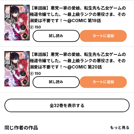
【単話版】悪党一家の愛娘、転生先も乙女ゲームの
極道令嬢でした。～最上級ランクの悪役さま、その
溺愛は不要です！～@COMIC 第19話
ポイント
150
試し読み
カートに追加
【単話版】悪党一家の愛娘、転生先も乙女ゲームの
極道令嬢でした。～最上級ランクの悪役さま、その
溺愛は不要です！～@COMIC 第20話
ポイント
150
試し読み
カートに追加
全32巻を表示する
同じ作者の作品
もっと見る