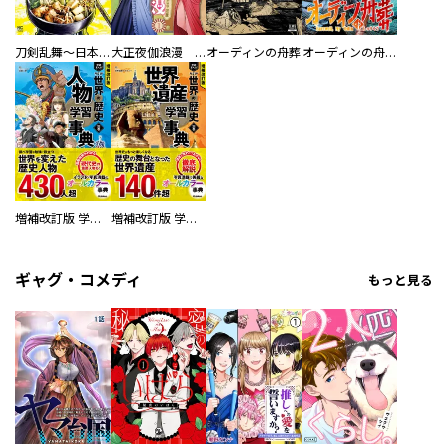
刀剣乱舞～日本号つれづれ酒～
大正夜伽浪漫 －金曜日の花嫁—
オーディンの舟葬
オーディンの舟葬 分冊版
増補改訂版 学研まんが NEW世界の歴史 別巻 人物学習事典
増補改訂版 学研まんが NEW世界の歴史 別巻 世界遺産学習事典
ギャグ・コメディ
もっと見る