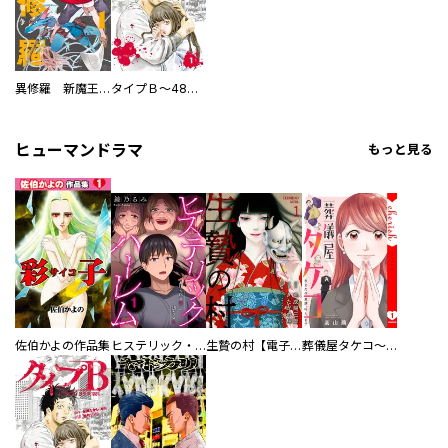
異修羅 新魔王戦争
タイプＢ～48時間後、致死率100％～【単話】
ヒューマンドラマ
もっと見る
佐伯かよの作品集
ヒステリック・ハーレム～搾られる男と堕ちる女～【電子単行本版】
生贄の村【電子単行本版】
葬儀屋タケコ～あなたの最期、叶えます【電子単行本版】