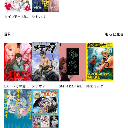
タイプＢ～48時間後、致死率100％～【単話】
ヤドカリ
SF
もっと見る
EX ～その賞金稼ぎは、世界の出口を探す～【単行本版】
メテオ７
Stella bit／es【単話版】
終末ミッケ