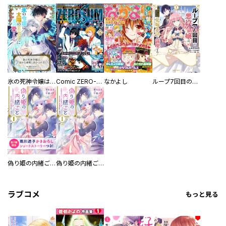
氷の死神令嬢は、温かな溺愛に溶かされる
Comic ZERO-SUM (コミック ゼロサム)
なかよし
ループ7回目の悪役令嬢は、元敵国で自由気ままな花嫁生活を満喫する
偽り姫の内緒ごと ～後宮で身代わりの妃を演じたら、皇帝と護衛に寵愛されました～
偽り姫の内緒ごと ～後宮で身代わりの妃を演じたら、皇帝と護衛に寵愛されました～ 分冊版
ラブコメ
もっと見る