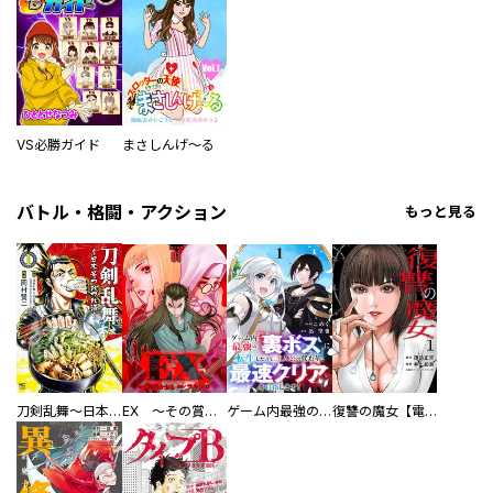
VS必勝ガイド
まさしんげ～る
バトル・格闘・アクション
もっと見る
刀剣乱舞～日本号つれづれ酒～
EX ～その賞金稼ぎは、世界の出口を探す～【単行本版】
ゲーム内最強の『裏ボス』に転生したので、主人公の代わりに最速クリアを目指します！【電子単行本版】
復讐の魔女【電子単行本版】