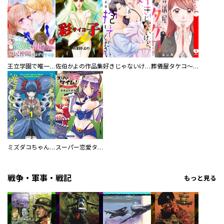
王立学園で唯一魔法が使えない庶民仲間のはずですよね～実は王子様で私を溺愛しているなんて告白はやめてください～
佐伯かよの作品集
好きじゃないけど、抱いてください【電子単行本版／特典おまけ付き】
葬儀屋タケコ～あなたの最期、叶えます【電子単行本版】
ミズダコちゃんからは逃げられない！
スーパー恋愛タイム！～現場でドＳな彼女は自宅でデレる～
戦争・軍事・戦記
もっと見る