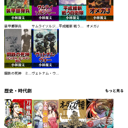
装甲擲弾兵
サムライソルジャー SAMURAI SOLDIER
平成維新 戦う自衛隊
オメガJ
鋼鉄の死神 ミヒャエル・ビットマン戦記
ヴェトナム・ウォー VIETNAM WAR
歴史・時代劇
もっと見る