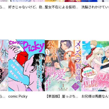
人外の旦那様に娶られ毎晩ナカまで愛される…。アンソロジー
好きじゃないけど、抱いてください【電子単行本版／特典おまけ付き】
聖女不在による仮初め婚なのに、不器用な王太子に溺愛されています【電子単行本版／特典おまけ付き】
人外の旦那様に娶られ毎晩ナカまで愛される…。アンソロジー
comic Picky
【単話版】崖っぷち令嬢ですが、意地と策略で幸せになります！シリーズ