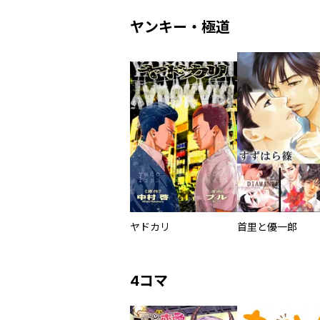
ヤンキー・極道
ヤドカリ
首里と優一郎
4コマ