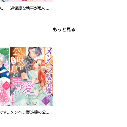
洗脳されかけていた悪役令嬢ですが家出を決意しました。【電子単行本版／特典おまけ付き】
過保護な執事が私の婚活を邪魔してきます！ 分冊版
もっと見る
お兄様は馬鹿なんですか？～地味王女は婚約破棄に巻き込まれる～
メンヘラ製造機の公爵令息（過保護）が溺愛してきます