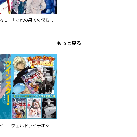
首を斬らねば分かるまい
『なれの果ての僕ら』新刊配信無料ファイル
もっと見る
ツインスター・サイクロン・ランナウェイ
ヴェルドライチオシ聖典パック 『転スラ』ミニ画集付き シリウス人気作３選