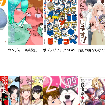
ウンディーネ系彼氏
ポプテピピック SEASON EIGHT