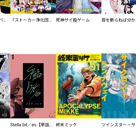
ストーカー行為がバレて人生終了男
『ストーカー浄化団』コミックス２巻発売記念 恐怖！ストーカー漫画 試し読みパック
死神サイ殺ゲーム
Stella bit／es【単話版】
終末ミッケ