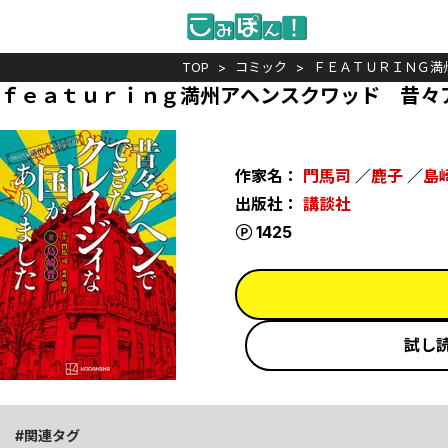
TOP
コミック
ＦＥＡＴＵＲＩＮＧ満
ｆｅａｔｕｒｉｎｇ満州アヘンスクワッド 昔々
作家名：
門馬司
／
鹿子
／
島
出版社：
講談社
ポイント
1425
試し
関連タグ