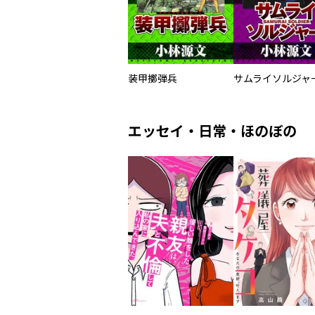
装甲擲弾兵
エッセイ・日常・ほのぼの