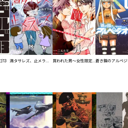
13
満タサレズ、止メラレズ
買われた男～女性限定快感セラピスト～【描き下ろしおまけ付き特装版】
蒼き鋼のアルペジ