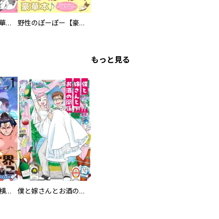
まろまろ日和【豪華版】
野性のぽーぽー【豪華版】
もっと見る
異世界ちゃんこ～横綱目前に召喚されたんだが～ 【連載版】
僕と嫁さんとお酒の関係