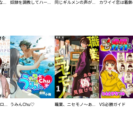
葬儀屋タケコ～あなたの最期、叶えます【電子単行本版】
奴隷を調教してハーレム作る
同じギルメンの声が好き
回胴創世記 パチスロを創った男達
うみんChu♡
職業、ニセモノ～あなたに偽は見抜けない【電子単行本版】
VS必勝ガイド