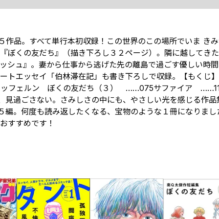
５作品。すべて単行本初収録！この世界のこの場所でいま き
『ぼくの友だち』（描き下ろし３２ページ）。隣に越してきた
ッシュ』。妻から仕事から逃げた先の離島で過ごす優しい時間
ョートエッセイ「伯林滞在記」も書き下ろしで収録。【もくじ
トッフェルン ぼくの友だち（３） ……075サファイア ……1
を、見過ごさない。さみしさの中にも、やさしい光を感じる作品
玉の５編。何度も読み返したくなる、宝物のような１冊になりまし
おすすめです！