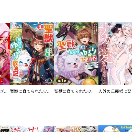
EX ～その賞金稼ぎは、世界の出口を探す～【単行本版】
聖獣に育てられた少年の異世界ゆるり放浪記～神様からもらったチート魔法で、仲間たちとスローライフを満喫中～
聖獣に育てられた少年の異世界ゆるり放浪記～神様からもらったチート魔法で、仲間たちとスローライフを満喫中～【分冊版】