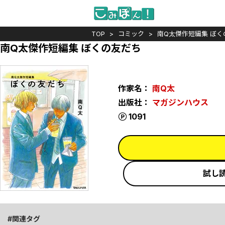
TOP
コミック
南Q太傑作短編集 ぼく
南Q太傑作短編集 ぼくの友だち
作家名：
南Q太
出版社：
マガジンハウス
ポイント
1091
試し
関連タグ