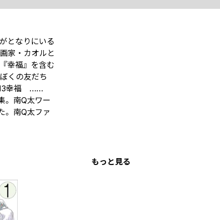
みがとなりにいる
画家・カオルと
『幸福』を含む
】ぼくの友だち
13幸福 ……
集。南Q太ワー
た。南Q太ファ
もっと見る