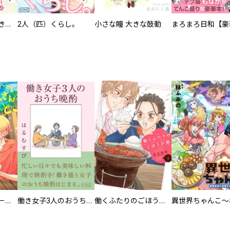
化けねこ招き【描きおろし付合冊版】
2人（匹）くらし。
小さな瞳 大きな鼓動
カラちゃんとシトーさんと、 【分冊版】
働き女子3人のおうち晩酌
働くふたりのごほうび飯