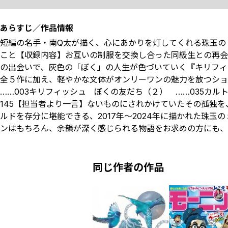
あらすじ／作品情報
短編の名手・南Q太が描く、心にあかりを灯してくれる珠玉の
こと【収録内容】お互いの制服を交換し合った同級生との再会
の出会いで、灰色の「ぼく」の人生が色づいていく『キリフィ
全５作に加え、軽やかな文体がオンリーワンの魅力を放つシ
……003キリフィッシュ ぼくの友だち（２） ……035カル
145【担当者より一言】ないものにされかけていたその孤独
ルドを存分に堪能できる、2017年～2024年に描かれた珠
ンはもちろん、余韻が深く感じられる物語をお求めの方にも、
同じ作者の作品