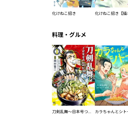
化けねこ招き
料理・グルメ
刀剣乱舞～日本号つれづれ酒～