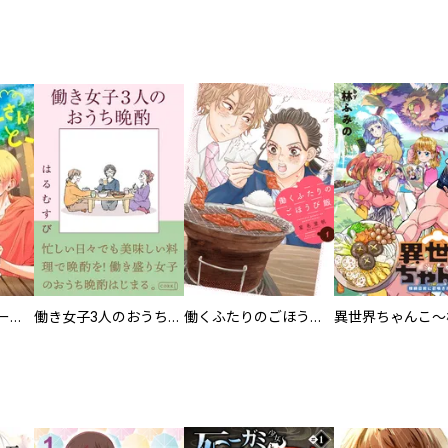
カラちゃんとシトーさんと、 【分冊版】
働き女子3人のおうち晩酌
働くふたりのごほうび飯