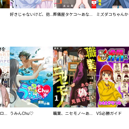
好きじゃないけど、抱いてください【電子単行本版／特典おまけ付き】
葬儀屋タケコ～あなたの最期、叶えます【電子単行本版】
回胴創世記 パチスロを創った男達
うみんChu♡
職業、ニセモノ～あなたに偽は見抜けない【電子単行本版】
VS必勝ガイド