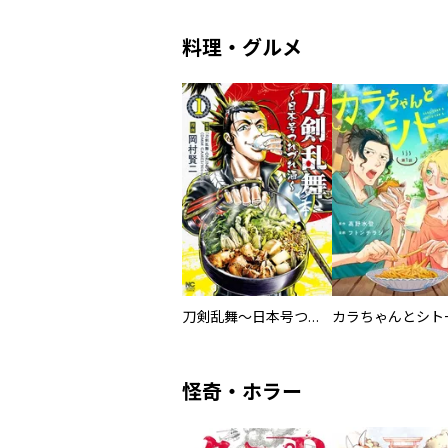
料理・グルメ
刀剣乱舞～日本号つれづれ酒～
怪奇・ホラー