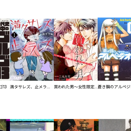
13
満タサレズ、止メラレズ
買われた男～女性限定快感セラピスト～【描き下ろしおまけ付き特装版】
蒼き鋼のアルペジ