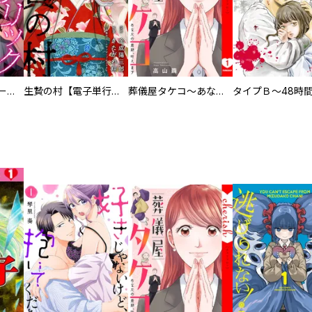
ヒステリック・ハーレム～搾られる男と堕ちる女～【電子単行本版】
生贄の村【電子単行本版】
葬儀屋タケコ～あなたの最期、叶えます【電子単行本版】