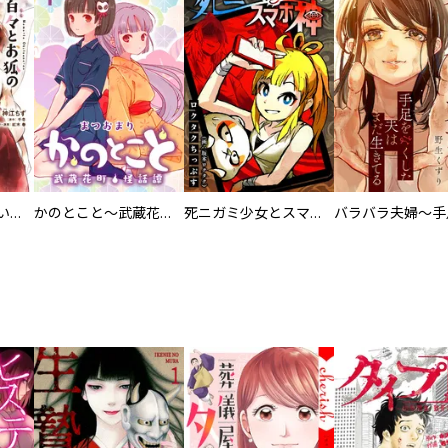
百々とお狐の見習い巫女生活【単行本版】
かのとこと～武蔵花町怪話譚～ 【連載版】
死ニガミ少女とスマホ神