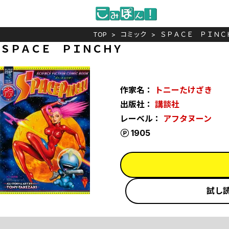
TOP
コミック
ＳＰＡＣＥ ＰＩＮＣ
ＳＰＡＣＥ ＰＩＮＣＨＹ
作家名：
トニーたけざき
出版社：
講談社
レーベル：
アフタヌーン
ポイント
1905
試し