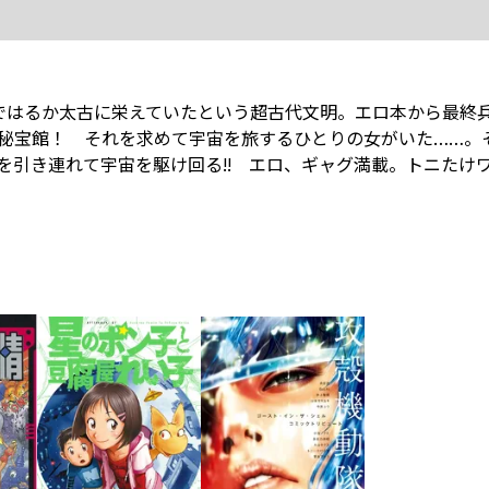
宙ではるか太古に栄えていたという超古代文明。エロ本から最終
秘宝館！ それを求めて宇宙を旅するひとりの女がいた……。
引き連れて宇宙を駆け回る!! エロ、ギャグ満載。トニたけワ