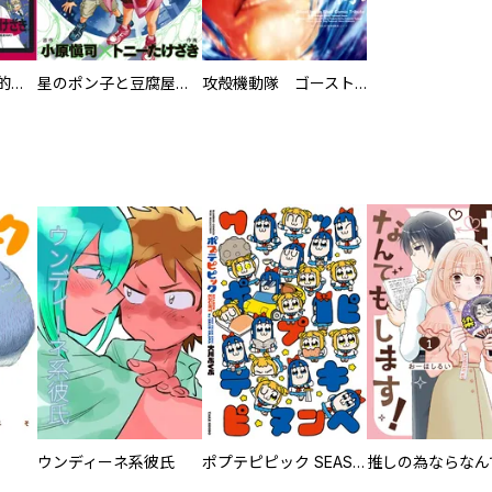
岸和田博士の科学的愛情
星のポン子と豆腐屋れい子
攻殻機動隊 ゴースト・イン・ザ・シェル コミックトリビュート
ウンディーネ系彼氏
ポプテピピック SEASON EIGHT