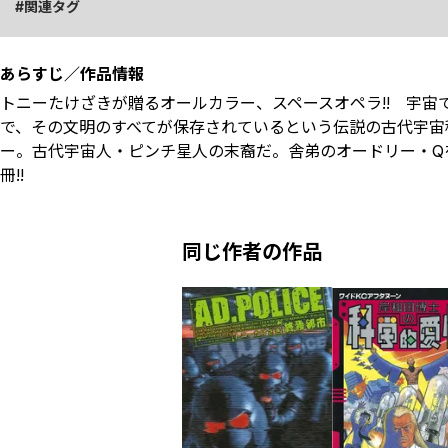
関連タグ
あらすじ／作品情報
トニーたけざきが贈るオールカラー、スペースオペラ!! 宇
で、その文明のすべてが保存されているという伝説の古代宇宙
ー。古代宇宙人・ピンチ星人の末裔だ。舎弟のオードリー・Qを
冊!!
同じ作者の作品