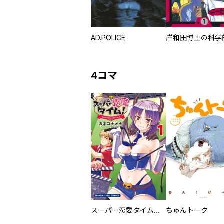
AD.POLICE
4コマ
スーパー恋愛タイム！～現場でドＳな彼女は自宅でデレる～
ちゅんトーク