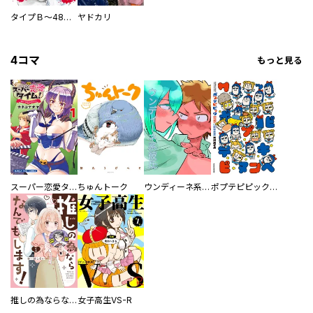
タイプＢ～48時間後、致死率100％～【単話】
ヤドカリ
4コマ
もっと見る
スーパー恋愛タイム！～現場でドＳな彼女は自宅でデレる～
ちゅんトーク
ウンディーネ系彼氏
ポプテピピック SEASON EIGHT
推しの為ならなんでもします！
女子高生VS-R