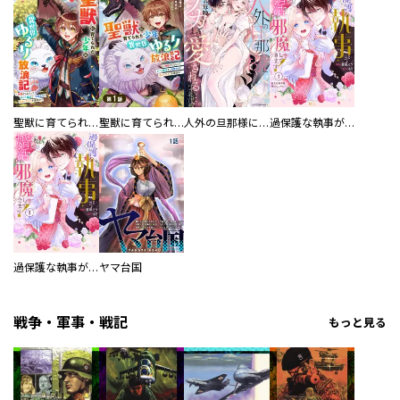
聖獣に育てられた少年の異世界ゆるり放浪記～神様からもらったチート魔法で、仲間たちとスローライフを満喫中～
聖獣に育てられた少年の異世界ゆるり放浪記～神様からもらったチート魔法で、仲間たちとスローライフを満喫中～【分冊版】
人外の旦那様に娶られ毎晩ナカまで愛される…。アンソロジー
過保護な執事が私の婚活を邪魔してきます！ 分冊版
過保護な執事が私の婚活を邪魔してきます！
ヤマ台国
戦争・軍事・戦記
もっと見る