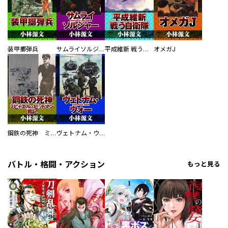
装甲擲弾兵
サムライソルジャー SAMURAI SOLDIER
平成維新 戦う自衛隊
オメガJ
鋼鉄の死神 ミヒャエル・ビットマン戦記
ヴェトナム・ウォー VIETNAM WAR
バトル・格闘・アクション
もっと見る