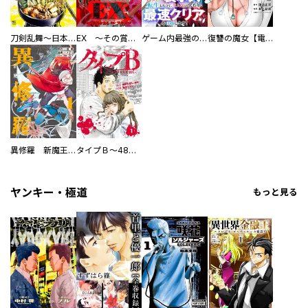
刀剣乱舞～日本号つれづれ酒～
EX ～その賞金稼ぎは、世界の出口を探す～【単行本版】
ゲーム内最強の『裏ボス』に転生したので、主人公の代わりに最速クリアを目指します！【電子単行本版】
復讐の魔女【電子単行本版】
異修羅 新魔王戦争
タイプＢ～48時間後、致死率100％～【単話】
ヤンキー・極道
もっと見る