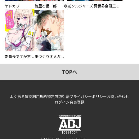
ヤドカリ
首里と優一郎
咲花ソルジャーズ
異世界金融王 ～クローネ・ゴルディオンの覇道～
委員長ですが不良になるほど恋してます！
巣づくりオメガバース
TOPへ
よくある質問
利用規約
特定商取引法
プライバシーポリシー
お問い合わせ
ログイン
会員登録