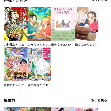
刀剣乱舞～日本号つれづれ酒～
カラちゃんとシトーさんと、 【分冊版】
働き女子3人のおうち晩酌
働くふたりのごほうび飯
異世界ちゃんこ～横綱目前に召喚されたんだが～ 【連載版】
僕と嫁さんとお酒の関係
異世界
もっと見る