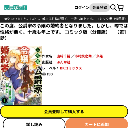
カート
検索
ログイン
会員登録
婚約者となりました。しかし、噂では性格が悪く、十歳も年上です。 コミック版（分冊版）
この度、公爵家の令嬢の婚約者となりました。しかし、噂では
性格が悪く、十歳も年上です。 コミック版（分冊版） 【第1
話】
作家名：
山﨑千裕
／
市村鉄之助
／
夕薙
出版社：
ぶんか社
レーベル：
BKコミックス
ポイント
150
会員登録して購入する
試し読み
カートに追加