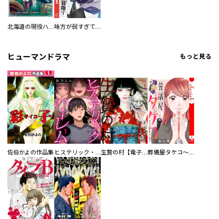
北海道の現役ハンターが異世界に放り込まれてみた ～エルフ嫁と巡る異世界狩猟ライフ～
味方が弱すぎて補助魔法に徹していた宮廷魔法師、追放されて最強を目指す
ヒューマンドラマ
もっと見る
佐伯かよの作品集
ヒステリック・ハーレム～搾られる男と堕ちる女～【電子単行本版】
生贄の村【電子単行本版】
葬儀屋タケコ～あなたの最期、叶えます【電子単行本版】