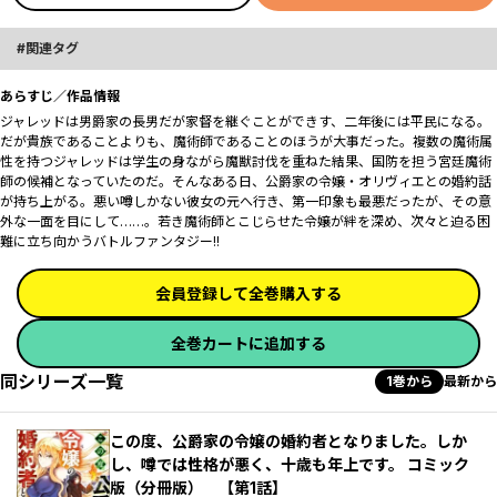
関連タグ
あらすじ／作品情報
ジャレッドは男爵家の長男だが家督を継ぐことができす、二年後には平民になる。
だが貴族であることよりも、魔術師であることのほうが大事だった。複数の魔術属
性を持つジャレッドは学生の身ながら魔獣討伐を重ねた結果、国防を担う宮廷魔術
師の候補となっていたのだ。そんなある日、公爵家の令嬢・オリヴィエとの婚約話
が持ち上がる。悪い噂しかない彼女の元へ行き、第一印象も最悪だったが、その意
外な一面を目にして……。若き魔術師とこじらせた令嬢が絆を深め、次々と迫る困
難に立ち向かうバトルファンタジー!!
会員登録して全巻購入する
全巻カートに追加する
同シリーズ一覧
1巻から
最新から
この度、公爵家の令嬢の婚約者となりました。しか
し、噂では性格が悪く、十歳も年上です。 コミック
版（分冊版） 【第1話】