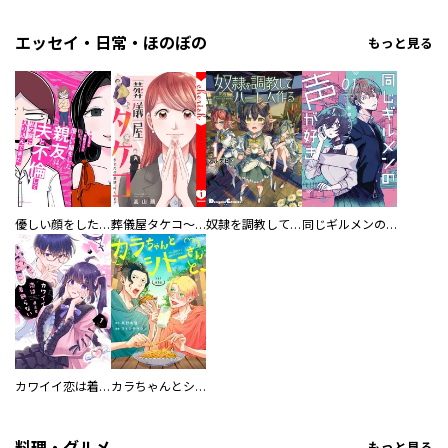
エッセイ・日常・ほのぼの
もっと見る
優しい顔をした親友は、夫と不倫して私の家に入り込んできた。
葬儀屋タケコ～あなたの最期、叶えます【電子単行本版】
奴隷を調教してハーレム作る
同じギルメンの声が好き
カワイイ恋は着飾らない
カラちゃんとシトーさんと、 【分冊版】
料理・グルメ
もっと見る