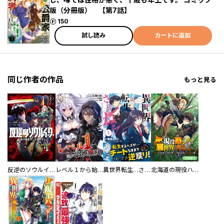
版（分冊版） 【第7話】
ポイント
150
試し読み
カートに追加
同じ作者の作品
もっと見る
反逆のソウルイーター -魂の捕食者と少女たち-
レベル１から始まる召喚無双【単話版】
異世界転生…されてねぇ！（コミック）
北海道の現役ハンターが異世界に放り込まれてみた ～エルフ嫁と巡る異世界狩猟ライフ～【分冊版】