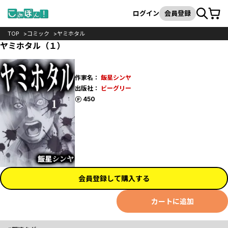
カート
検索
ログイン
会員登録
TOP
コミック
ヤミホタル
ヤミホタル（１）
作家名：
飯星シンヤ
出版社：
ビーグリー
ポイント
450
会員登録して購入する
カートに追加