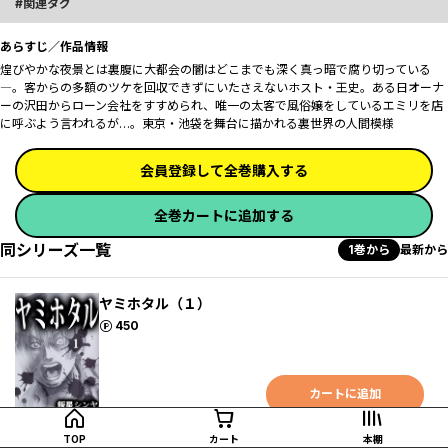
関連タグ
あらすじ／作品情報
煌びやかな夜景とは裏腹に大都会の闇はどこまでも深く真っ暗で腐り切っている
―。客からの多額のツケを回収できずにいたさえないホスト・王史。ある日オーナ
ーの沢田からローン会社をすすめられ、唯一の太客で風俗嬢をしているエミリを店
に呼ぶよう言われるが…。東京・池袋を舞台に描かれる裏世界の人間模様
会員登録して全巻購入する
全巻カートに追加する
同シリーズ一覧
1巻から
最新から
ヤミホタル（１）
ポイント
450
カートに追加
TOP
カート
本棚