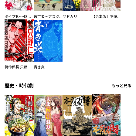
タイプＢ～48時間後、致死率100％～【単話】
逃亡者～アスクレピオスの杖～
ヤドカリ
【合本版】不倫処刑
特命係長 只野仁ファイナル 愛蔵版
青き炎
歴史・時代劇
もっと見る