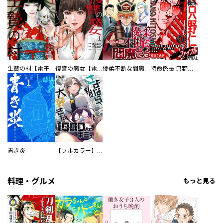
生贄の村【電子単行本版】
復讐の魔女【電子単行本版】
優柔不断な閻魔さま
特命係長 只野仁ファイナル 愛蔵版
青き炎
【フルカラー】さよなら、私の大好きな１０００人のキミ。
料理・グルメ
もっと見る