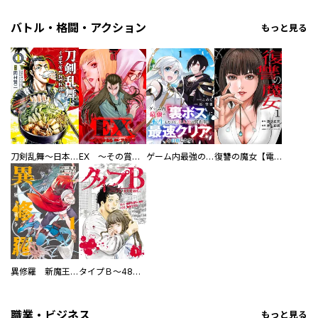
バトル・格闘・アクション
もっと見る
刀剣乱舞～日本号つれづれ酒～
EX ～その賞金稼ぎは、世界の出口を探す～【単行本版】
ゲーム内最強の『裏ボス』に転生したので、主人公の代わりに最速クリアを目指します！【電子単行本版】
復讐の魔女【電子単行本版】
異修羅 新魔王戦争
タイプＢ～48時間後、致死率100％～【単話】
職業・ビジネス
もっと見る