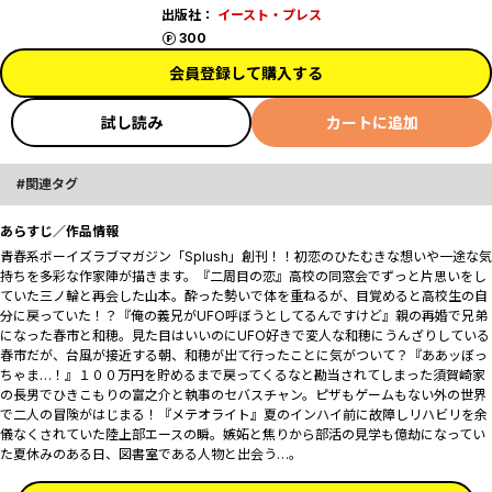
出版社：
イースト・プレス
ポイント
300
会員登録して購入する
試し読み
カートに追加
関連タグ
あらすじ／作品情報
青春系ボーイズラブマガジン「Splush」創刊！！初恋のひたむきな想いや一途な気
持ちを多彩な作家陣が描きます。『二周目の恋』高校の同窓会でずっと片思いをし
ていた三ノ輪と再会した山本。酔った勢いで体を重ねるが、目覚めると高校生の自
分に戻っていた――！？『俺の義兄がUFO呼ぼうとしてるんですけど』親の再婚で兄弟
になった春市と和穂。見た目はいいのにUFO好きで変人な和穂にうんざりしている
春市だが、台風が接近する朝、和穂が出て行ったことに気がついて――？『ああッぼっ
ちゃま…！』１００万円を貯めるまで戻ってくるなと勘当されてしまった須賀崎家
の長男でひきこもりの富之介と執事のセバスチャン。ピザもゲームもない外の世界
で二人の冒険がはじまる！『メテオライト』夏のインハイ前に故障しリハビリを余
儀なくされていた陸上部エースの瞬。嫉妬と焦りから部活の見学も億劫になってい
た夏休みのある日、図書室である人物と出会う…。