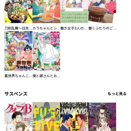
刀剣乱舞～日本号つれづれ酒～
カラちゃんとシトーさんと、 【分冊版】
働き女子3人のおうち晩酌
働くふたりのごほうび飯
異世界ちゃんこ～横綱目前に召喚されたんだが～ 【連載版】
僕と嫁さんとお酒の関係
サスペンス
もっと見る