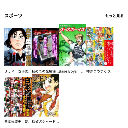
スポーツ
もっと見る
ＪＪＭ 女子柔道部物語 社会人編
初めての発展場 【白抜き修正版】
Base Boys 新装版
神さまのつくりかた。スーパー大合本
日本極道史 昭和編 スーパー大合本
探偵犬シャードック（新装版）