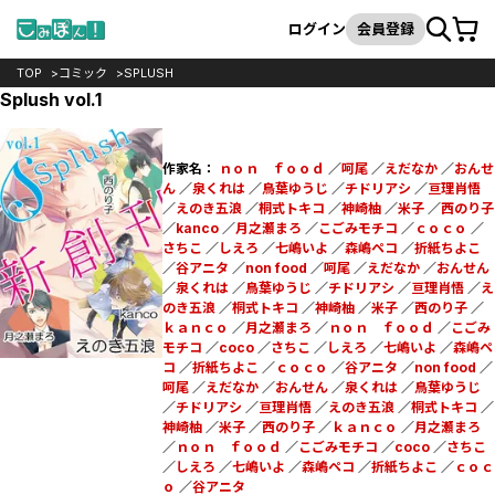
カート
検索
ログイン
会員登録
TOP
コミック
SPLUSH
Splush vol.1
作家名：
ｎｏｎ ｆｏｏｄ
／
呵尾
／
えだなか
／
おんせ
ん
／
泉くれは
／
鳥葉ゆうじ
／
チドリアシ
／
亘理肖悟
／
えのき五浪
／
桐式トキコ
／
神崎柚
／
米子
／
西のり子
／
kanco
／
月之瀬まろ
／
こごみモチコ
／
ｃｏｃｏ
／
さちこ
／
しえろ
／
七嶋いよ
／
森嶋ペコ
／
折紙ちよこ
／
谷アニタ
／
non food
／
呵尾
／
えだなか
／
おんせん
／
泉くれは
／
鳥葉ゆうじ
／
チドリアシ
／
亘理肖悟
／
え
のき五浪
／
桐式トキコ
／
神崎柚
／
米子
／
西のり子
／
ｋａｎｃｏ
／
月之瀬まろ
／
ｎｏｎ ｆｏｏｄ
／
こごみ
モチコ
／
coco
／
さちこ
／
しえろ
／
七嶋いよ
／
森嶋ペ
コ
／
折紙ちよこ
／
ｃｏｃｏ
／
谷アニタ
／
non food
／
呵尾
／
えだなか
／
おんせん
／
泉くれは
／
鳥葉ゆうじ
／
チドリアシ
／
亘理肖悟
／
えのき五浪
／
桐式トキコ
／
神崎柚
／
米子
／
西のり子
／
ｋａｎｃｏ
／
月之瀬まろ
／
ｎｏｎ ｆｏｏｄ
／
こごみモチコ
／
coco
／
さちこ
／
しえろ
／
七嶋いよ
／
森嶋ペコ
／
折紙ちよこ
／
ｃｏｃ
ｏ
／
谷アニタ