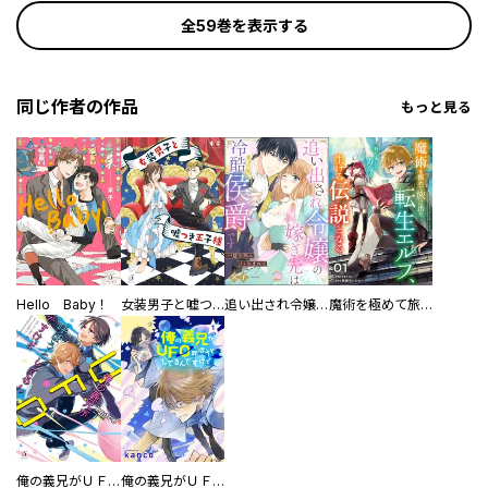
全59巻を表示する
同じ作者の作品
もっと見る
Hello Baby！
女装男子と嘘つき王子様
追い出され令嬢の嫁ぎ先は冷酷侯爵です 一途な熱に甘く包まれて（単話版）
魔術を極めて旅に出た転生エルフ、持て余した寿命で生ける伝説となる【分冊版】
俺の義兄がＵＦＯ呼ぼうとしてるんですけど
俺の義兄がＵＦＯ呼ぼうとしてるんですけど 単話版