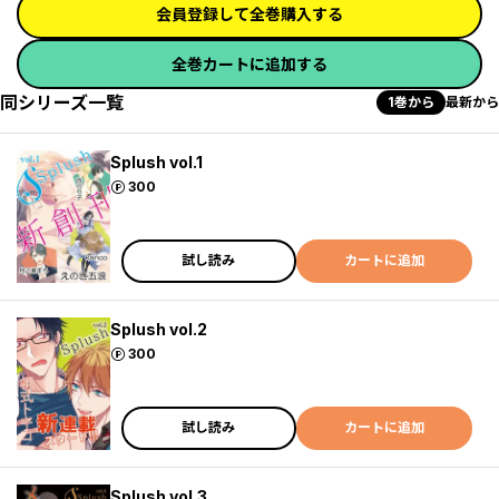
会員登録して全巻購入する
全巻カートに追加する
同シリーズ一覧
1巻から
最新から
Splush vol.1
ポイント
300
試し読み
カートに追加
Splush vol.2
ポイント
300
試し読み
カートに追加
Splush vol.3