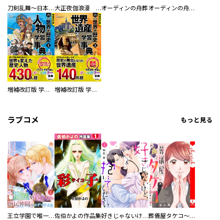
刀剣乱舞～日本号つれづれ酒～
大正夜伽浪漫 －金曜日の花嫁—
オーディンの舟葬
オーディンの舟葬 分冊版
増補改訂版 学研まんが NEW世界の歴史 別巻 人物学習事典
増補改訂版 学研まんが NEW世界の歴史 別巻 世界遺産学習事典
ラブコメ
もっと見る
王立学園で唯一魔法が使えない庶民仲間のはずですよね～実は王子様で私を溺愛しているなんて告白はやめてください～
佐伯かよの作品集
好きじゃないけど、抱いてください【電子単行本版／特典おまけ付き】
葬儀屋タケコ～あなたの最期、叶えます【電子単行本版】