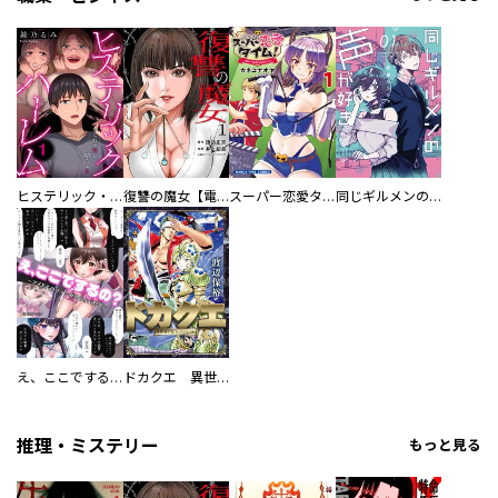
ヒステリック・ハーレム～搾られる男と堕ちる女～【電子単行本版】
復讐の魔女【電子単行本版】
スーパー恋愛タイム！～現場でドＳな彼女は自宅でデレる～
同じギルメンの声が好き
え、ここでするの？ アイドルのファンが知らない日常
ドカクエ 異世界ドカコッククエスト
推理・ミステリー
もっと見る