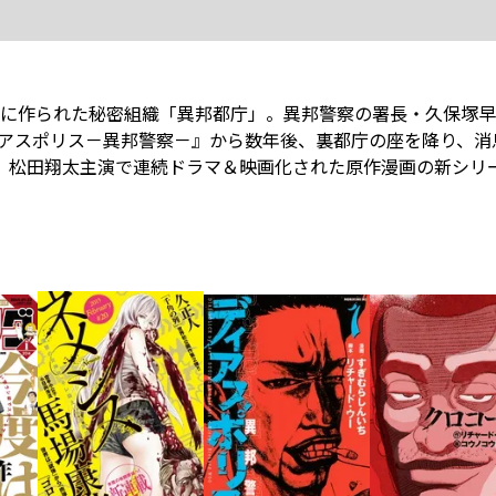
に作られた秘密組織「異邦都庁」。異邦警察の署長・久保塚早
アスポリス－異邦警察－』から数年後、裏都庁の座を降り、消
!! 松田翔太主演で連続ドラマ＆映画化された原作漫画の新シリ