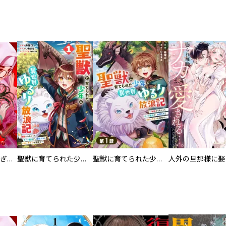
EX ～その賞金稼ぎは、世界の出口を探す～【単行本版】
聖獣に育てられた少年の異世界ゆるり放浪記～神様からもらったチート魔法で、仲間たちとスローライフを満喫中～
聖獣に育てられた少年の異世界ゆるり放浪記～神様からもらったチート魔法で、仲間たちとスローライフを満喫中～【分冊版】