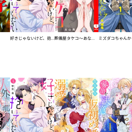
好きじゃないけど、抱いてください【電子単行本版／特典おまけ付き】
葬儀屋タケコ～あなたの最期、叶えます【電子単行本版】