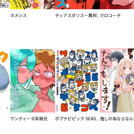
ネメシス
ディアスポリス－異邦警察－
クロコーチ
ウンディーネ系彼氏
ポプテピピック SEASON EIGHT