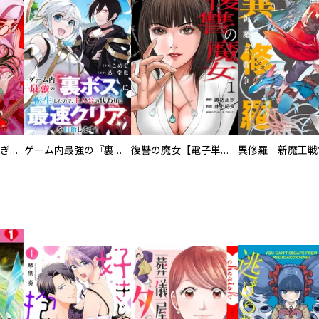
EX ～その賞金稼ぎは、世界の出口を探す～【単行本版】
ゲーム内最強の『裏ボス』に転生したので、主人公の代わりに最速クリアを目指します！【電子単行本版】
復讐の魔女【電子単行本版】
異修羅 新魔王戦