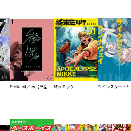
Stella bit／es【単話版】
終末ミッケ