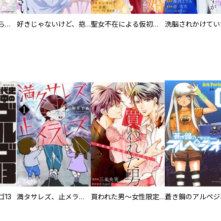
人外の旦那様に娶られ毎晩ナカまで愛される…。アンソロジー
好きじゃないけど、抱いてください【電子単行本版／特典おまけ付き】
聖女不在による仮初め婚なのに、不器用な王太子に溺愛されています【電子単行本版／特典おまけ付き】
13
満タサレズ、止メラレズ
買われた男～女性限定快感セラピスト～【描き下ろしおまけ付き特装版】
蒼き鋼のアルペジ