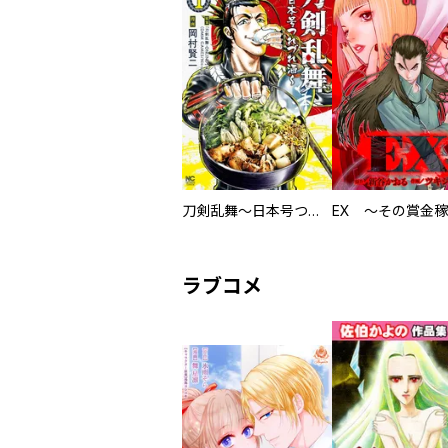
刀剣乱舞～日本号つれづれ酒～
ラブコメ