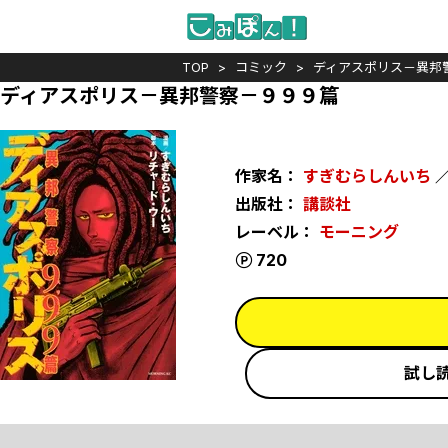
TOP
コミック
ディアスポリス－異邦
ディアスポリス－異邦警察－９９９篇
作家名：
すぎむらしんいち
出版社：
講談社
レーベル：
モーニング
ポイント
720
試し