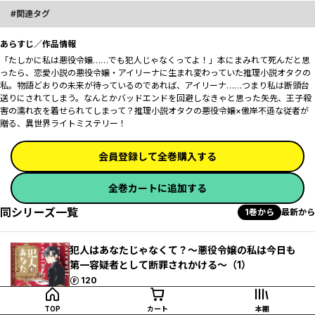
関連タグ
あらすじ／作品情報
「たしかに私は悪役令嬢……でも犯人じゃなくってよ！」本にまみれて死んだと思
ったら、恋愛小説の悪役令嬢・アイリーナに生まれ変わっていた推理小説オタクの
私。物語どおりの未来が待っているのであれば、アイリーナ……つまり私は断頭台
送りにされてしまう。なんとかバッドエンドを回避しなきゃと思った矢先、王子殺
害の濡れ衣を着せられてしまって――？推理小説オタクの悪役令嬢×傲岸不遜な従者が
贈る、異世界ライトミステリー！
会員登録して全巻購入する
全巻カートに追加する
同シリーズ一覧
1巻から
最新から
犯人はあなたじゃなくて？～悪役令嬢の私は今日も
第一容疑者として断罪されかける～（1）
ポイント
120
TOP
カート
本棚
試し読み
カートに追加