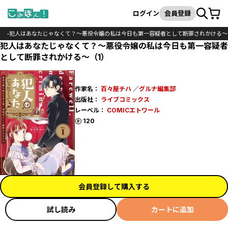
カート
検索
ログイン
会員登録
ク
犯人はあなたじゃなくて？～悪役令嬢の私は今日も第一容疑者として断罪されかける～
犯人はあなたじゃなくて？～悪役令嬢の私は今日も第一容疑者
として断罪されかける～（1）
作家名：
百々屋チハ
／
グルナ編集部
出版社：
ライブコミックス
レーベル：
COMICエトワール
ポイント
120
会員登録して購入する
試し読み
カートに追加