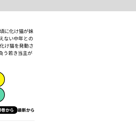
頃に化け猫が妹
えない中年との
化け猫を発動さ
負う若き当主が
1巻から
最新から