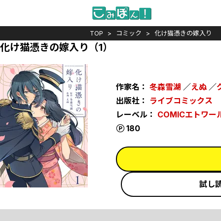
TOP
コミック
化け猫憑きの嫁入り
化け猫憑きの嫁入り（1）
作家名：
冬森雪湖
／
えぬ
／
出版社：
ライブコミックス
レーベル：
COMICエトワー
ポイント
180
試し