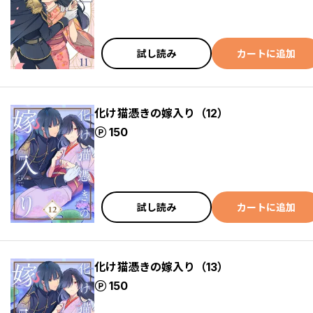
試し読み
カートに追加
化け猫憑きの嫁入り（12）
ポイント
150
試し読み
カートに追加
化け猫憑きの嫁入り（13）
ポイント
150