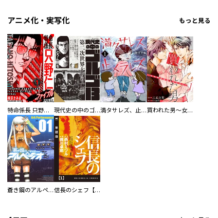
アニメ化・実写化
もっと見る
特命係長 只野仁ファイナル 愛蔵版
現代史の中のゴルゴ13
満タサレズ、止メラレズ
買われた男～女性限定快感セラピスト～【描き下ろしおまけ付き特装版】
蒼き鋼のアルペジオ
信長のシェフ【単話版】