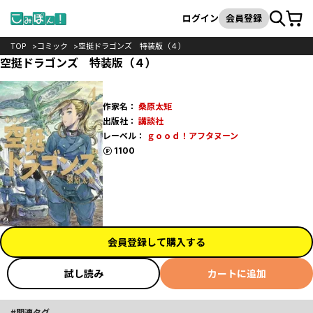
カート
検索
ログイン
会員登録
TOP
コミック
空挺ドラゴンズ 特装版（４）
空挺ドラゴンズ 特装版（４）
作家名：
桑原太矩
出版社：
講談社
レーベル：
ｇｏｏｄ！アフタヌーン
ポイント
1100
会員登録して購入する
試し読み
カートに追加
関連タグ