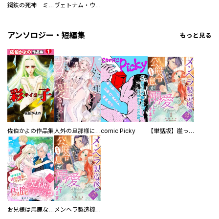
鋼鉄の死神 ミヒャエル・ビットマン戦記
ヴェトナム・ウォー VIETNAM WAR
アンソロジー・短編集
もっと見る
佐伯かよの作品集
人外の旦那様に娶られ毎晩ナカまで愛される…。アンソロジー
comic Picky
【単話版】崖っぷち令嬢ですが、意地と策略で幸せになります！シリーズ
お兄様は馬鹿なんですか？～地味王女は婚約破棄に巻き込まれる～
メンヘラ製造機の公爵令息（過保護）が溺愛してきます