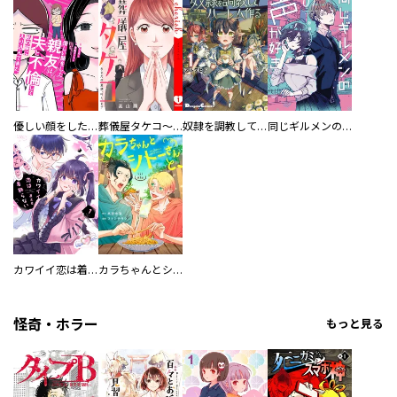
優しい顔をした親友は、夫と不倫して私の家に入り込んできた。
葬儀屋タケコ～あなたの最期、叶えます【電子単行本版】
奴隷を調教してハーレム作る
同じギルメンの声が好き
カワイイ恋は着飾らない
カラちゃんとシトーさんと、 【分冊版】
怪奇・ホラー
もっと見る