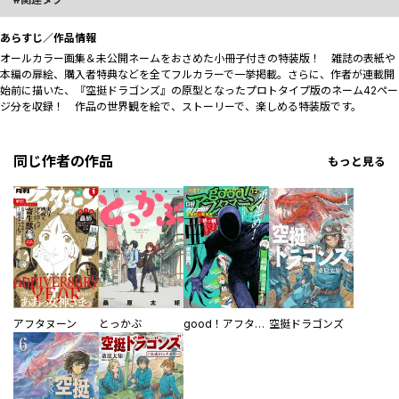
あらすじ／作品情報
オールカラー画集＆未公開ネームをおさめた小冊子付きの特装版！ 雑誌の表紙や
本編の扉絵、購入者特典などを全てフルカラーで一挙掲載。さらに、作者が連載開
始前に描いた、『空挺ドラゴンズ』の原型となったプロトタイプ版のネーム42ペー
ジ分を収録！ 作品の世界観を絵で、ストーリーで、楽しめる特装版です。
同じ作者の作品
もっと見る
アフタヌーン
とっかぶ
good！アフタヌーン
空挺ドラゴンズ