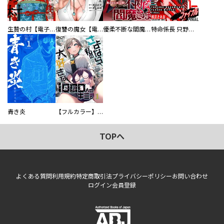
生贄の村【電子単行本版】
復讐の魔女【電子単行本版】
優柔不断な閻魔さま
特命係長 只野仁ファイナル 愛蔵版
青き炎
【フルカラー】さよなら、私の大好きな１０００人のキミ。
TOPへ
よくある質問
利用規約
特定商取引法
プライバシーポリシー
お問い合わせ
ログイン
会員登録