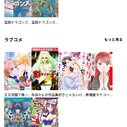
空挺ドラゴンズ 特装版（６）
空挺ドラゴンズ 公式コミックガイド
ラブコメ
もっと見る
王立学園で唯一魔法が使えない庶民仲間のはずですよね～実は王子様で私を溺愛しているなんて告白はやめてください～
佐伯かよの作品集
好きじゃないけど、抱いてください【電子単行本版／特典おまけ付き】
葬儀屋タケコ～あなたの最期、叶えます【電子単行本版】