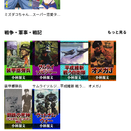
ミズダコちゃんからは逃げられない！
スーパー恋愛タイム！～現場でドＳな彼女は自宅でデレる～
戦争・軍事・戦記
もっと見る
装甲擲弾兵
サムライソルジャー SAMURAI SOLDIER
平成維新 戦う自衛隊
オメガJ