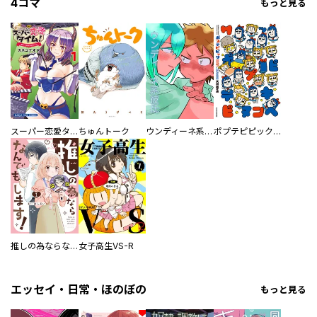
4コマ
もっと見る
スーパー恋愛タイム！～現場でドＳな彼女は自宅でデレる～
ちゅんトーク
ウンディーネ系彼氏
ポプテピピック SEASON EIGHT
推しの為ならなんでもします！
女子高生VS-R
エッセイ・日常・ほのぼの
もっと見る