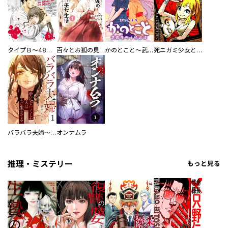
タイプＢ～48時間後、致死率100％～【単話】
百々とお狐の見習い巫女生活【単行本版】
かのとこと～武蔵花町怪話譚～ 【連載版】
死ニガミ少女とスマホ神
バラバラ夫婦～手足をなくした夫はまだ生きてる
オンナムラ
推理・ミステリー
もっと見る