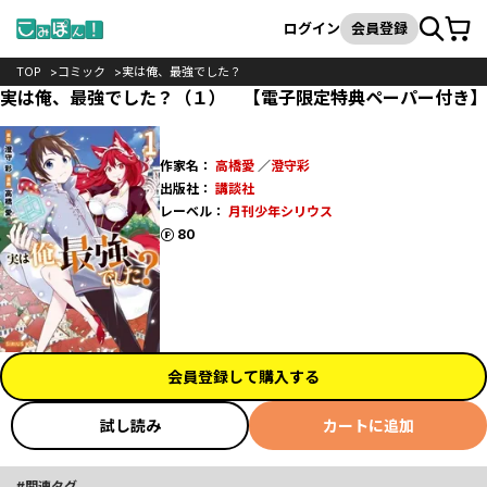
カート
検索
ログイン
会員登録
TOP
コミック
実は俺、最強でした？
実は俺、最強でした？（１） 【電子限定特典ペーパー付き】
作家名：
高橋愛
／
澄守彩
出版社：
講談社
レーベル：
月刊少年シリウス
ポイント
80
会員登録して購入する
試し読み
カートに追加
関連タグ