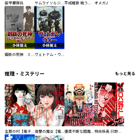
装甲擲弾兵
サムライソルジャー SAMURAI SOLDIER
平成維新 戦う自衛隊
オメガJ
鋼鉄の死神 ミヒャエル・ビットマン戦記
ヴェトナム・ウォー VIETNAM WAR
推理・ミステリー
もっと見る
生贄の村【電子単行本版】
復讐の魔女【電子単行本版】
優柔不断な閻魔さま
特命係長 只野仁ファイナル 愛蔵版