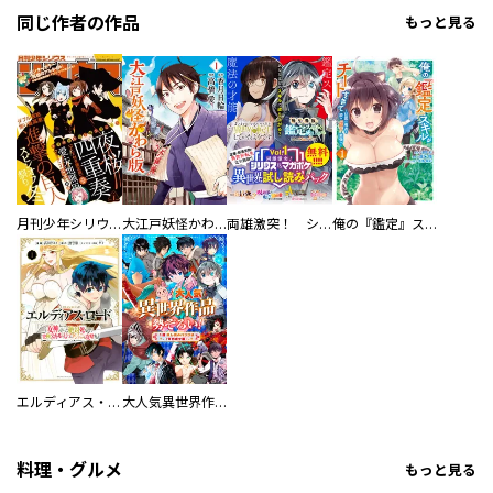
同じ作者の作品
もっと見る
月刊少年シリウス
大江戸妖怪かわら版
両雄激突！ シリウスｖｓ．マガジン異世界試し読みパック
俺の『鑑定』スキルがチートすぎて
エルディアス・ロード 女神にもらった絶対死なない究極スキルで七つのダンジョンを攻略する
大人気異世界作品勢ぞろい！ １話試し読みパック１（マガポケ版）
料理・グルメ
もっと見る