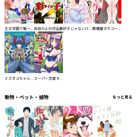
王立学園で唯一魔法が使えない庶民仲間のはずですよね～実は王子様で私を溺愛しているなんて告白はやめてください～
佐伯かよの作品集
好きじゃないけど、抱いてください【電子単行本版／特典おまけ付き】
葬儀屋タケコ～あなたの最期、叶えます【電子単行本版】
ミズダコちゃんからは逃げられない！
スーパー恋愛タイム！～現場でドＳな彼女は自宅でデレる～
動物・ペット・植物
もっと見る