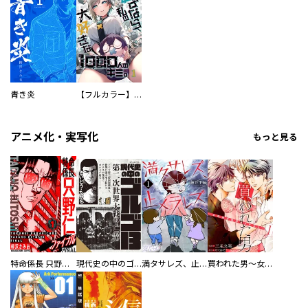
青き炎
【フルカラー】さよなら、私の大好きな１０００人のキミ。
アニメ化・実写化
もっと見る
特命係長 只野仁ファイナル 愛蔵版
現代史の中のゴルゴ13
満タサレズ、止メラレズ
買われた男～女性限定快感セラピスト～【描き下ろしおまけ付き特装版】