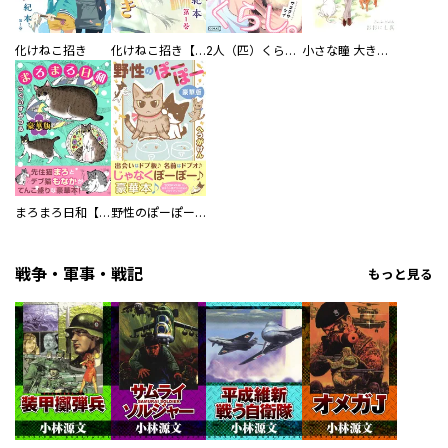
化けねこ招き
化けねこ招き【描きおろし付合冊版】
2人（匹）くらし。
小さな瞳 大きな鼓動
まろまろ日和【豪華版】
野性のぽーぽー【豪華版】
戦争・軍事・戦記
もっと見る