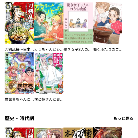
刀剣乱舞～日本号つれづれ酒～
カラちゃんとシトーさんと、 【分冊版】
働き女子3人のおうち晩酌
働くふたりのごほうび飯
異世界ちゃんこ～横綱目前に召喚されたんだが～ 【連載版】
僕と嫁さんとお酒の関係
歴史・時代劇
もっと見る