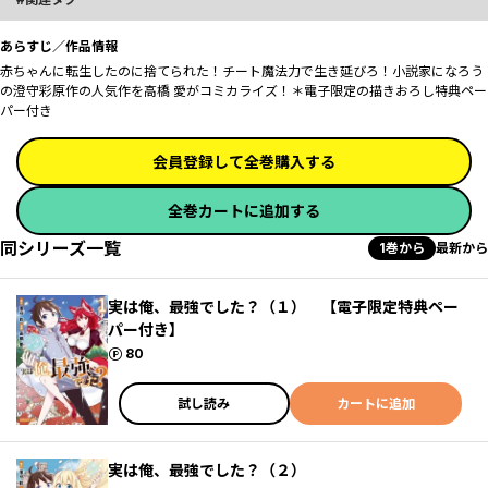
あらすじ／作品情報
赤ちゃんに転生したのに捨てられた！チート魔法力で生き延びろ！小説家になろう
の澄守彩原作の人気作を高橋 愛がコミカライズ！＊電子限定の描きおろし特典ペー
パー付き
会員登録して全巻購入する
全巻カートに追加する
同シリーズ一覧
1巻から
最新から
実は俺、最強でした？（１） 【電子限定特典ペー
パー付き】
ポイント
80
試し読み
カートに追加
実は俺、最強でした？（２）