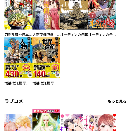
刀剣乱舞～日本号つれづれ酒～
大正夜伽浪漫 －金曜日の花嫁—
オーディンの舟葬
オーディンの舟葬 分冊版
増補改訂版 学研まんが NEW世界の歴史 別巻 人物学習事典
増補改訂版 学研まんが NEW世界の歴史 別巻 世界遺産学習事典
ラブコメ
もっと見る