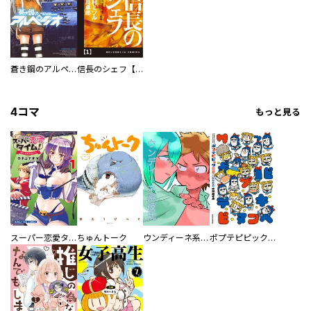
蒼き鋼のアルペジオ
信長のシェフ【単話版】
4コマ
もっと見る
スーパー恋愛タイム！～現場でドＳな彼女は自宅でデレる～
ちゅんトーク
ウンディーネ系彼氏
ポプテピピック SEASON EIGHT