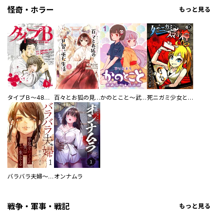
怪奇・ホラー
もっと見る
タイプＢ～48時間後、致死率100％～【単話】
百々とお狐の見習い巫女生活【単行本版】
かのとこと～武蔵花町怪話譚～ 【連載版】
死ニガミ少女とスマホ神
バラバラ夫婦～手足をなくした夫はまだ生きてる
オンナムラ
戦争・軍事・戦記
もっと見る