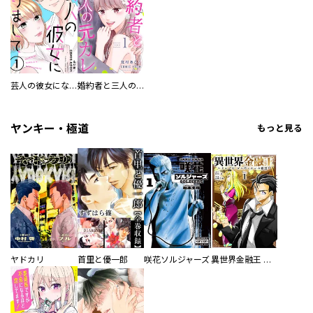
芸人の彼女になりまして
婚約者と三人の元カレ
ヤンキー・極道
もっと見る
ヤドカリ
首里と優一郎
咲花ソルジャーズ
異世界金融王 ～クローネ・ゴルディオンの覇道～