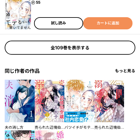
ポイント
55
試し読み
カートに追加
全109巻を表示する
同じ作者の作品
もっと見る
夫の消し方
売られた辺境伯令嬢は隣国の王太子に溺愛される
バツイチがモテるなんて聞いてません【コミックス版】
売られた辺境伯令嬢は隣国の王太子に溺愛される【コミックス版】