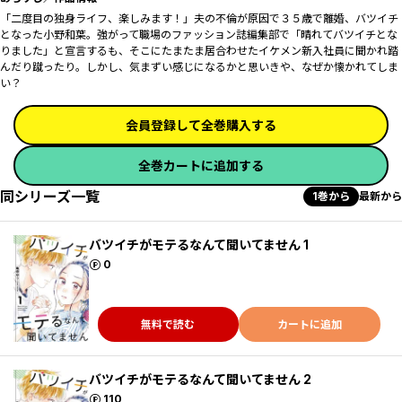
「二度目の独身ライフ、楽しみます！」夫の不倫が原因で３５歳で離婚、バツイチ
となった小野和葉。強がって職場のファッション誌編集部で「晴れてバツイチとな
りました」と宣言するも、そこにたまたま居合わせたイケメン新入社員に聞かれ踏
んだり蹴ったり。しかし、気まずい感じになるかと思いきや、なぜか懐かれてしま
い――？
会員登録して全巻購入する
全巻カートに追加する
同シリーズ一覧
1巻から
最新から
バツイチがモテるなんて聞いてません 1
ポイント
0
無料で読む
カートに追加
バツイチがモテるなんて聞いてません 2
ポイント
110