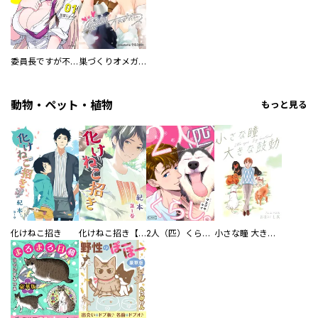
委員長ですが不良になるほど恋してます！
巣づくりオメガバース
動物・ペット・植物
もっと見る
化けねこ招き
化けねこ招き【描きおろし付合冊版】
2人（匹）くらし。
小さな瞳 大きな鼓動