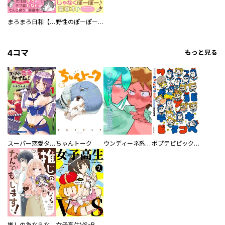
まろまろ日和【豪華版】
野性のぽーぽー【豪華版】
4コマ
もっと見る
スーパー恋愛タイム！～現場でドＳな彼女は自宅でデレる～
ちゅんトーク
ウンディーネ系彼氏
ポプテピピック SEASON EIGHT
推しの為ならなんでもします！
女子高生VS-R