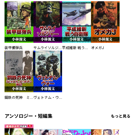
装甲擲弾兵
サムライソルジャー SAMURAI SOLDIER
平成維新 戦う自衛隊
オメガJ
鋼鉄の死神 ミヒャエル・ビットマン戦記
ヴェトナム・ウォー VIETNAM WAR
アンソロジー・短編集
もっと見る