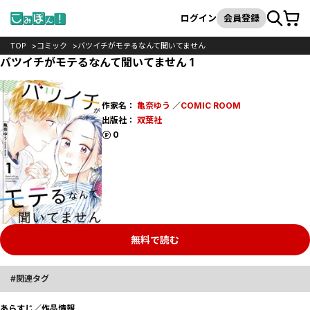
カート
検索
ログイン
会員登録
TOP
コミック
バツイチがモテるなんて聞いてません
バツイチがモテるなんて聞いてません 1
作家名：
亀奈ゆう
／
COMIC ROOM
出版社：
双葉社
ポイント
0
無料で読む
関連タグ
あらすじ／作品情報