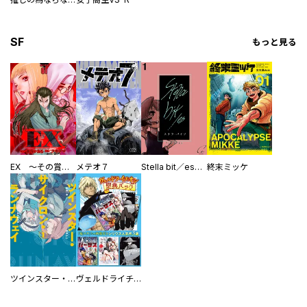
SF
もっと見る
EX ～その賞金稼ぎは、世界の出口を探す～【単行本版】
メテオ７
Stella bit／es【単話版】
終末ミッケ
ツインスター・サイクロン・ランナウェイ
ヴェルドライチオシ聖典パック 『転スラ』ミニ画集付き シリウス人気作３選