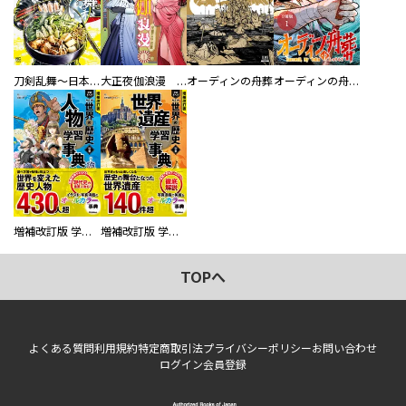
刀剣乱舞～日本号つれづれ酒～
大正夜伽浪漫 －金曜日の花嫁—
オーディンの舟葬
オーディンの舟葬 分冊版
増補改訂版 学研まんが NEW世界の歴史 別巻 人物学習事典
増補改訂版 学研まんが NEW世界の歴史 別巻 世界遺産学習事典
TOPへ
よくある質問
利用規約
特定商取引法
プライバシーポリシー
お問い合わせ
ログイン
会員登録