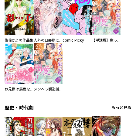
佐伯かよの作品集
人外の旦那様に娶られ毎晩ナカまで愛される…。アンソロジー
comic Picky
【単話版】崖っぷち令嬢ですが、意地と策略で幸せになります！シリーズ
お兄様は馬鹿なんですか？～地味王女は婚約破棄に巻き込まれる～
メンヘラ製造機の公爵令息（過保護）が溺愛してきます
歴史・時代劇
もっと見る