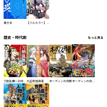
青き炎
【フルカラー】さよなら、私の大好きな１０００人のキミ。
歴史・時代劇
もっと見る
刀剣乱舞～日本号つれづれ酒～
大正夜伽浪漫 －金曜日の花嫁—
オーディンの舟葬
オーディンの舟葬 分冊版