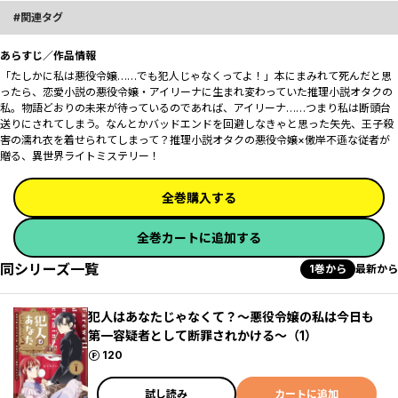
関連タグ
あらすじ／作品情報
「たしかに私は悪役令嬢……でも犯人じゃなくってよ！」本にまみれて死んだと思
ったら、恋愛小説の悪役令嬢・アイリーナに生まれ変わっていた推理小説オタクの
私。物語どおりの未来が待っているのであれば、アイリーナ……つまり私は断頭台
送りにされてしまう。なんとかバッドエンドを回避しなきゃと思った矢先、王子殺
害の濡れ衣を着せられてしまって――？推理小説オタクの悪役令嬢×傲岸不遜な従者が
贈る、異世界ライトミステリー！
全巻購入する
全巻カートに追加する
同シリーズ一覧
1巻から
最新から
犯人はあなたじゃなくて？～悪役令嬢の私は今日も
第一容疑者として断罪されかける～（1）
ポイント
120
試し読み
カートに追加