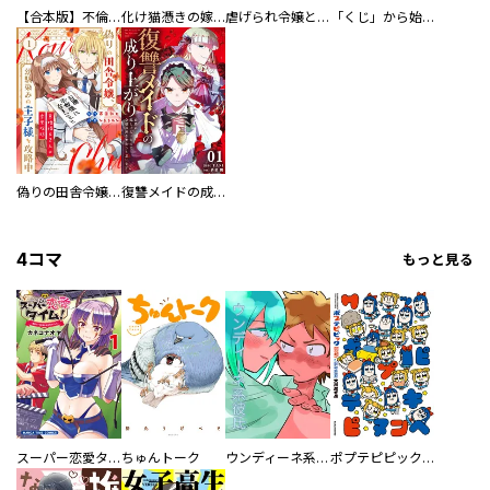
【合本版】不倫処刑
化け猫憑きの嫁入り
虐げられ令嬢とケガレ公爵～そのケガレ、払ってみせます！～
「くじ」から始まる婚約生活～厳正なる抽選の結果、笑わない次期公爵様の婚約者に当選しました～
偽りの田舎令嬢、幼馴染みの王子様を攻略中～意地張る２人の恋愛攻防～
復讐メイドの成り上がり～公爵の隠し子だったので令嬢の座を奪おうと思います～
4コマ
もっと見る
スーパー恋愛タイム！～現場でドＳな彼女は自宅でデレる～
ちゅんトーク
ウンディーネ系彼氏
ポプテピピック SEASON EIGHT