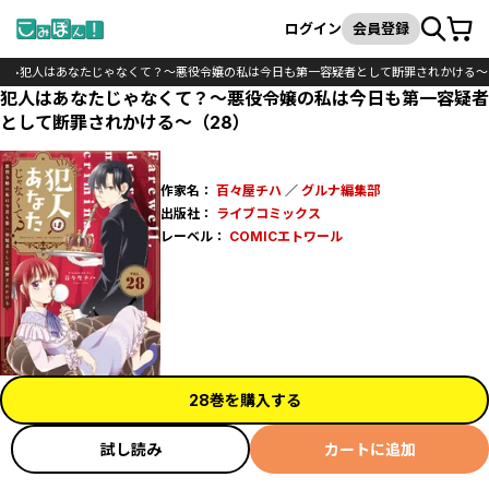
カート
検索
ログイン
会員登録
ク
犯人はあなたじゃなくて？～悪役令嬢の私は今日も第一容疑者として断罪されかける～
犯人はあなたじゃなくて？～悪役令嬢の私は今日も第一容疑者
として断罪されかける～（28）
作家名：
百々屋チハ
／
グルナ編集部
出版社：
ライブコミックス
レーベル：
COMICエトワール
28巻を購入する
試し読み
カートに追加