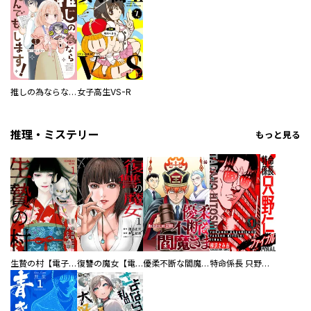
推しの為ならなんでもします！
女子高生VS-R
推理・ミステリー
もっと見る
生贄の村【電子単行本版】
復讐の魔女【電子単行本版】
優柔不断な閻魔さま
特命係長 只野仁ファイナル 愛蔵版